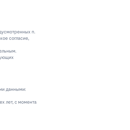
едусмотренных п.
акое согласие,
ельным.
дующих
ыми данными:
х лет, с момента