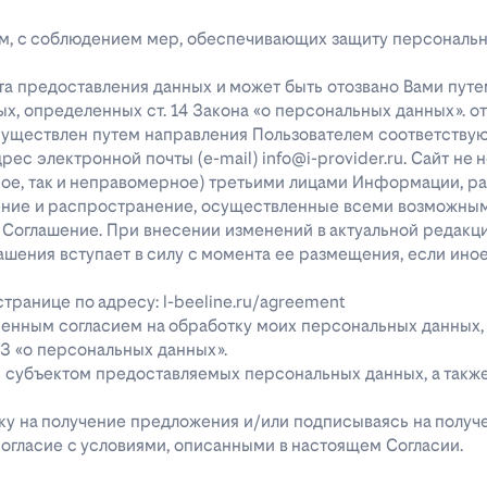
лицам, с соблюдением мер, обеспечивающих защиту персональ
та предоставления данных и может быть отозвано Вами путе
х, определенных ст. 14 Закона «о персональных данных». о
существлен путем направления Пользователем соответству
с электронной почты (e-mail) info@i-provider.ru. Сайт не 
рное, так и неправомерное) третьими лицами Информации, 
дение и распространение, осуществленные всеми возможны
 Соглашение. При внесении изменений в актуальной редакц
ашения вступает в силу с момента ее размещения, если ино
ранице по адресу: l-beeline.ru/agreement
енным согласием на обработку моих персональных данных,
-ФЗ «о персональных данных».
ь субъектом предоставляемых персональных данных, а так
явку на получение предложения и/или подписываясь на полу
огласие с условиями, описанными в настоящем Согласии.