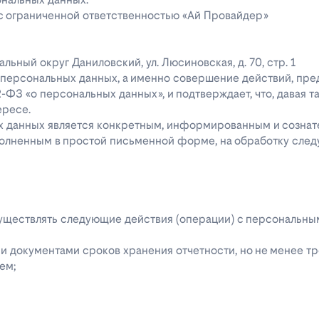
 с ограниченной ответственностью «Ай Провайдер»
ипальный округ Даниловский, ул. Люсиновская, д. 70, стр. 1
го персональных данных, а именно совершение действий, пр
52-ФЗ «о персональных данных», и подтверждает, что, давая т
ересе.
ых данных является конкретным, информированным и сознат
полненным в простой письменной форме, на обработку сле
 осуществлять следующие действия (операции) с персональн
 документами сроков хранения отчетности, но не менее тре
ем;