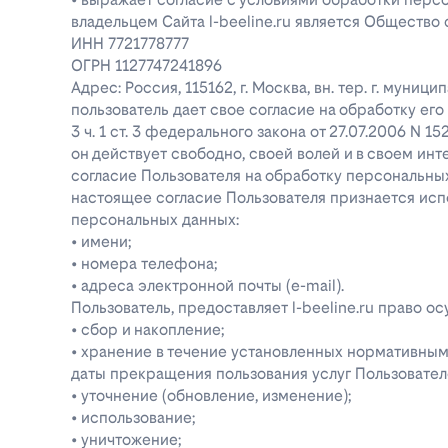
владельцем Сайта l-beeline.ru является Общество
ИНН 7721778777
ОГРН 1127747241896
Адрес: Россия, 115162, г. Москва, вн. тер. г. муниц
пользователь дает свое согласие на обработку е
3 ч. 1 ст. 3 федерального закона от 27.07.2006 N 1
он действует свободно, своей волей и в своем инт
согласие Пользователя на обработку персональн
настоящее согласие Пользователя признается ис
персональных данных:
• имени;
• номера телефона;
• адреса электронной почты (e-mail).
Пользователь, предоставляет l-beeline.ru право
• сбор и накопление;
• хранение в течение установленных нормативными
даты прекращения пользования услуг Пользовател
• уточнение (обновление, изменение);
• использование;
• уничтожение;