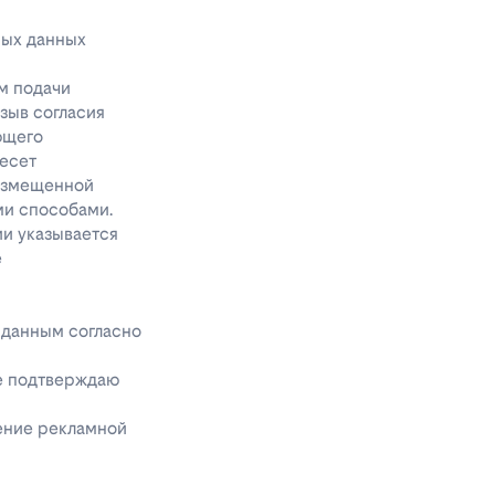
ных данных
м подачи
тзыв согласия
ющего
несет
размещенной
ми способами.
ии указывается
е
 данным согласно
же подтверждаю
чение рекламной