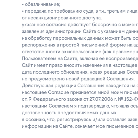
• обезличивание;
• передача по требованию суда, в т.ч., третьим 
от несанкционированного доступа.
указанное согласие действует бессрочно с момен
заявления администрации Сайта с указанием данны
на обработку персональных данных может быть о
распоряжения в простой письменной форме на адре
ответственности за использование (как правоме
Пользователем на Сайте, включая её воспроизве
Сайт имеет право вносить изменения в настоящее
дата последнего обновления. новая редакция Согл
не предусмотрено новой редакцией Соглашения.
Действующая редакция Соглашения находится на ст
настоящее Согласие признается мной моим письм
ст. 9 Федерального закона от 27.07.2006 г. № 152
настоящим Согласием я подтверждаю, что являюс
достоверность предоставляемых данных.
я осознаю, что, регистрируясь и/или оставляя за
информации на Сайте, означает мое письменное с