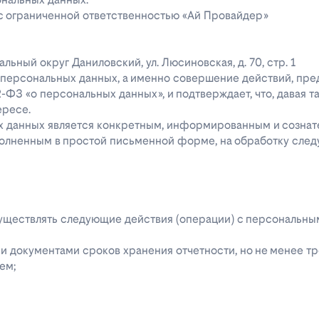
 с ограниченной ответственностью «Ай Провайдер»
ипальный округ Даниловский, ул. Люсиновская, д. 70, стр. 1
го персональных данных, а именно совершение действий, пр
52-ФЗ «о персональных данных», и подтверждает, что, давая т
ересе.
ых данных является конкретным, информированным и сознат
полненным в простой письменной форме, на обработку сле
 осуществлять следующие действия (операции) с персональн
 документами сроков хранения отчетности, но не менее тре
ем;