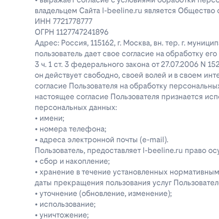
владельцем Сайта l-beeline.ru является Общество
ИНН 7721778777
ОГРН 1127747241896
Адрес: Россия, 115162, г. Москва, вн. тер. г. муниц
пользователь дает свое согласие на обработку е
3 ч. 1 ст. 3 федерального закона от 27.07.2006 N 1
он действует свободно, своей волей и в своем инт
согласие Пользователя на обработку персональн
настоящее согласие Пользователя признается ис
персональных данных:
• имени;
• номера телефона;
• адреса электронной почты (e-mail).
Пользователь, предоставляет l-beeline.ru право
• сбор и накопление;
• хранение в течение установленных нормативными
даты прекращения пользования услуг Пользовател
• уточнение (обновление, изменение);
• использование;
• уничтожение;