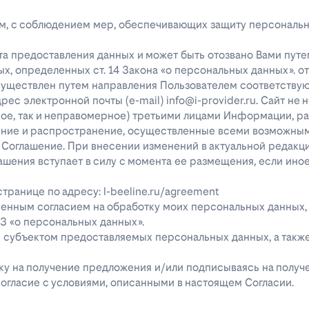
лицам, с соблюдением мер, обеспечивающих защиту персональ
та предоставления данных и может быть отозвано Вами путе
х, определенных ст. 14 Закона «о персональных данных». о
существлен путем направления Пользователем соответству
с электронной почты (e-mail) info@i-provider.ru. Сайт не 
рное, так и неправомерное) третьими лицами Информации, 
дение и распространение, осуществленные всеми возможны
 Соглашение. При внесении изменений в актуальной редакц
ашения вступает в силу с момента ее размещения, если ино
ранице по адресу: l-beeline.ru/agreement
енным согласием на обработку моих персональных данных,
-ФЗ «о персональных данных».
ь субъектом предоставляемых персональных данных, а так
явку на получение предложения и/или подписываясь на полу
огласие с условиями, описанными в настоящем Согласии.