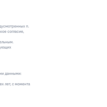
едусмотренных п.
акое согласие,
ельным.
дующих
ыми данными:
х лет, с момента