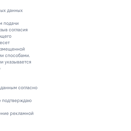
ных данных
м подачи
тзыв согласия
ющего
несет
размещенной
ми способами.
ии указывается
е
 данным согласно
же подтверждаю
чение рекламной