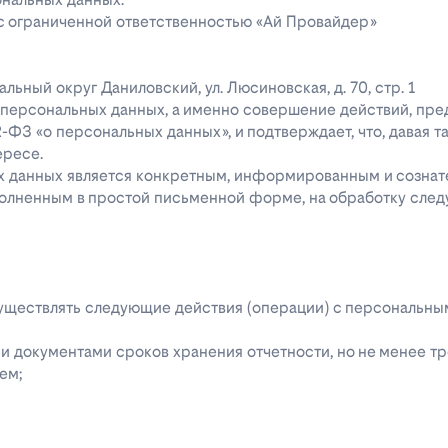
 с ограниченной ответственностью «Ай Провайдер»
ипальный округ Даниловский, ул. Люсиновская, д. 70, стр. 1
го персональных данных, а именно совершение действий, пр
52-ФЗ «о персональных данных», и подтверждает, что, давая т
ересе.
ых данных является конкретным, информированным и сознат
полненным в простой письменной форме, на обработку сле
 осуществлять следующие действия (операции) с персональн
 документами сроков хранения отчетности, но не менее тре
ем;