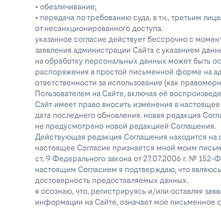
• обезличивание;
• передача по требованию суда, в т.ч., третьим 
от несанкционированного доступа.
указанное согласие действует бессрочно с момен
заявления администрации Сайта с указанием данны
на обработку персональных данных может быть о
распоряжения в простой письменной форме на адре
ответственности за использование (как правоме
Пользователем на Сайте, включая её воспроизве
Сайт имеет право вносить изменения в настоящее
дата последнего обновления. новая редакция Согл
не предусмотрено новой редакцией Соглашения.
Действующая редакция Соглашения находится на ст
настоящее Согласие признается мной моим письм
ст. 9 Федерального закона от 27.07.2006 г. № 152
настоящим Согласием я подтверждаю, что являюс
достоверность предоставляемых данных.
я осознаю, что, регистрируясь и/или оставляя за
информации на Сайте, означает мое письменное с