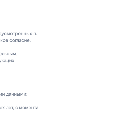
едусмотренных п.
акое согласие,
ельным.
дующих
ыми данными:
х лет, с момента