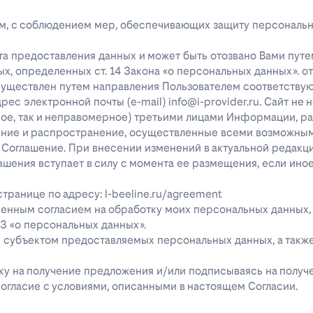
лицам, с соблюдением мер, обеспечивающих защиту персональ
та предоставления данных и может быть отозвано Вами путе
х, определенных ст. 14 Закона «о персональных данных». о
существлен путем направления Пользователем соответству
с электронной почты (e-mail) info@i-provider.ru. Сайт не 
рное, так и неправомерное) третьими лицами Информации, 
дение и распространение, осуществленные всеми возможны
 Соглашение. При внесении изменений в актуальной редакц
ашения вступает в силу с момента ее размещения, если ино
ранице по адресу: l-beeline.ru/agreement
енным согласием на обработку моих персональных данных,
-ФЗ «о персональных данных».
ь субъектом предоставляемых персональных данных, а так
явку на получение предложения и/или подписываясь на полу
огласие с условиями, описанными в настоящем Согласии.