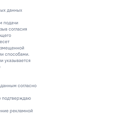
ных данных
м подачи
тзыв согласия
ющего
несет
размещенной
ми способами.
ии указывается
е
 данным согласно
же подтверждаю
чение рекламной