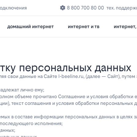
подключения
8 800 700 80 00
тех. поддерж
домашний интернет
интернет и тв
интернет, 
отку персональных данных
 свои данные на Сайте l-beeline.ru, (далее — Сайт), путем
надлежат лично ему;
 полном объеме прочитано Соглашение и условия обработки 
ции), текст соглашения и условия обработки персональных 
яемых в составе информации персональных данных в целях 
о последующего исполнения;
данных;
ональных данных.