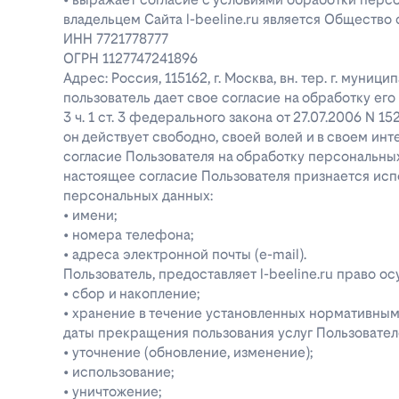
владельцем Сайта l-beeline.ru является Общество
ИНН 7721778777
ОГРН 1127747241896
Адрес: Россия, 115162, г. Москва, вн. тер. г. муниц
пользователь дает свое согласие на обработку е
3 ч. 1 ст. 3 федерального закона от 27.07.2006 N 1
он действует свободно, своей волей и в своем инт
согласие Пользователя на обработку персональн
настоящее согласие Пользователя признается ис
персональных данных:
• имени;
• номера телефона;
• адреса электронной почты (e-mail).
Пользователь, предоставляет l-beeline.ru право
• сбор и накопление;
• хранение в течение установленных нормативными
даты прекращения пользования услуг Пользовател
• уточнение (обновление, изменение);
• использование;
• уничтожение;