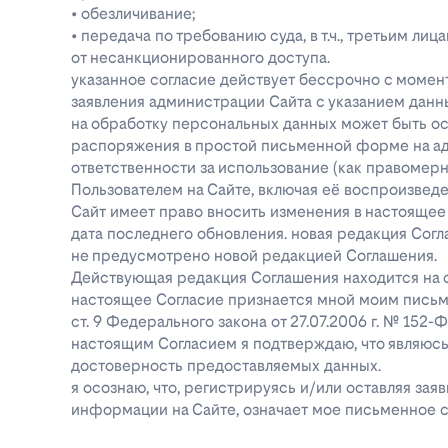
• обезличивание;
• передача по требованию суда, в т.ч., третьим 
от несанкционированного доступа.
указанное согласие действует бессрочно с момен
заявления администрации Сайта с указанием данны
на обработку персональных данных может быть о
распоряжения в простой письменной форме на адре
ответственности за использование (как правоме
Пользователем на Сайте, включая её воспроизве
Сайт имеет право вносить изменения в настоящее
дата последнего обновления. новая редакция Согл
не предусмотрено новой редакцией Соглашения.
Действующая редакция Соглашения находится на ст
настоящее Согласие признается мной моим письм
ст. 9 Федерального закона от 27.07.2006 г. № 152
настоящим Согласием я подтверждаю, что являюс
достоверность предоставляемых данных.
я осознаю, что, регистрируясь и/или оставляя за
информации на Сайте, означает мое письменное с