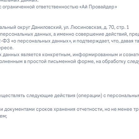
 с ограниченной ответственностью «Ай Провайдер»
ипальный округ Даниловский, ул. Люсиновская, д. 70, стр. 1
го персональных данных, а именно совершение действий, пр
52-ФЗ «о персональных данных», и подтверждает, что, давая т
ересе.
ых данных является конкретным, информированным и сознат
полненным в простой письменной форме, на обработку сле
 осуществлять следующие действия (операции) с персональн
 документами сроков хранения отчетности, но не менее тре
ем;