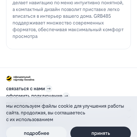
делает навигацию по меню интуитивно понятной,
а компактный дизайн позволит приставке легко
вписаться в интерьер вашего дома. GRB485
поддерживает множество современных
форматов, обеспечивая максимальный комфорт
просмотра
связаться с нами
оформить подключение
проверить адрес
мы используем файлы cookie для улучшения работы
для дома
сайта. продолжая, вы соглашаетесь
информация
с их использованием
© 2012-2026 l-beeline.ru — официальный сайт партнера провайдера билайн,
действующий на основании агентского договора
политика персональных данных
подробнее
принять
политика конфиденциальности