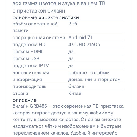
вся гамма цветов и звука в вашем ТВ
с приставкой билайн
основные характеристики
объём оперативной
2 гб
памяти
операционная система
Android 7.1
поддержка HD
4K UHD 2160p
разъём HDMI
да
разъём USB
да
поддержка IPTV
да
дополнительная
работает с любым
информация
домашним интернетом
производитель
билайн
страна
Китай
описание
билайн GRB485 – это современная ТВ-приставка,
которая откроет доступ к вашему любимому
контенту в высоком качестве. С ней вы сможете
наслаждаться чётким изображением и быстрым
переключением каналов. Удобный интерфейс