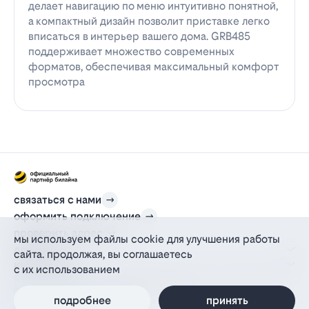
делает навигацию по меню интуитивно понятной,
а компактный дизайн позволит приставке легко
вписаться в интерьер вашего дома. GRB485
поддерживает множество современных
форматов, обеспечивая максимальный комфорт
просмотра
связаться с нами
оформить подключение
проверить адрес
мы используем файлы cookie для улучшения работы
для дома
сайта. продолжая, вы соглашаетесь
информация
с их использованием
© 2012-2026 l-beeline.ru — официальный сайт партнера провайдера билайн,
действующий на основании агентского договора
политика персональных данных
подробнее
принять
политика конфиденциальности