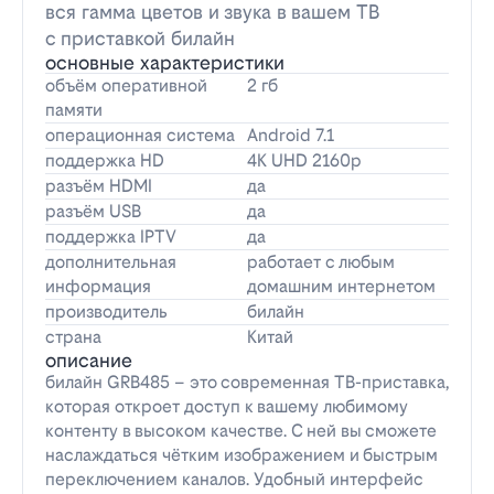
вся гамма цветов и звука в вашем ТВ
с приставкой билайн
основные характеристики
объём оперативной
2 гб
памяти
операционная система
Android 7.1
поддержка HD
4K UHD 2160p
разъём HDMI
да
разъём USB
да
поддержка IPTV
да
дополнительная
работает с любым
информация
домашним интернетом
производитель
билайн
страна
Китай
описание
билайн GRB485 – это современная ТВ-приставка,
которая откроет доступ к вашему любимому
контенту в высоком качестве. С ней вы сможете
наслаждаться чётким изображением и быстрым
переключением каналов. Удобный интерфейс