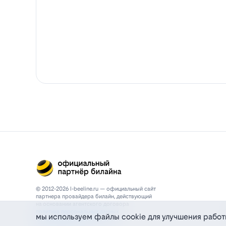
© 2012-2026 l-beeline.ru — официальный сайт
партнера провайдера билайн, действующий
на основании агентского договора
политика персональных данных
мы используем файлы cookie для улучшения работ
политика конфиденциальности