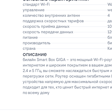
стандарт Wi-Fi
Wa
управление
w
количество внутренних антенн
4
поддержка скоростных тарифов
да
скорость приёма данных
10
скорость передачи данных
12
питание
бл
производитель
би
страна
Ки
описание
билайн Smart Box GIGA – это мощный Wi-Fi-роу
интернетом и широким покрытием в вашем доме
2.4 и 5 ГГц, вы сможете наслаждаться быстрым 
перегрузки сети. Роутер оснащен гигабитными 
устройства напрямую для максимальной скорос
подходит для тех, кто ценит быстрый интернет
по всему дому