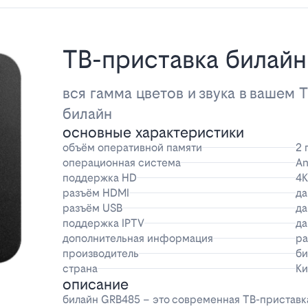
ТВ-приставка билай
вся гамма цветов и звука в вашем 
билайн
основные характеристики
объём оперативной памяти
2 
операционная система
An
поддержка HD
4K
разъём HDMI
да
разъём USB
да
поддержка IPTV
да
дополнительная информация
ра
производитель
би
страна
Ки
описание
билайн GRB485 – это современная ТВ-приставка