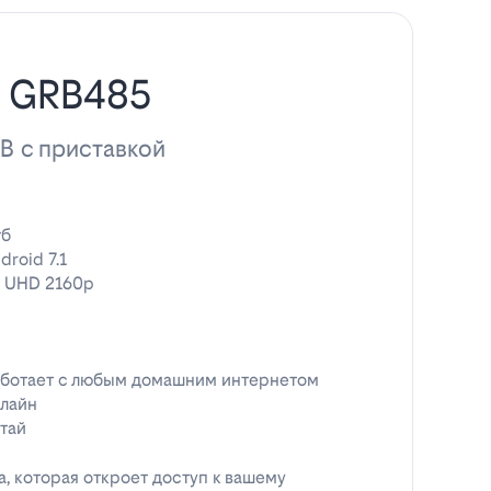
н GRB485
ТВ с приставкой
гб
droid 7.1
 UHD 2160p
ботает с любым домашним интернетом
лайн
тай
, которая откроет доступ к вашему