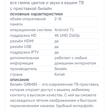
вся гамма цветов и звука в вашем ТВ
с приставкой билайн
основные характеристики
объём оперативной
2 гб
памяти
операционная система
Android 7.1
поддержка HD
4K UHD 2160p
разъём HDMI
да
разъём USB
да
поддержка IPTV
да
дополнительная
работает с любым
информация
домашним интернетом
производитель
билайн
страна
Китай
описание
билайн GRB485 – это современная ТВ-приставка,
которая откроет доступ к вашему любимому
контенту в высоком качестве. С ней вы сможете
наслаждаться чётким изображением и быстрым
переключением каналов. Удобный интерфейс