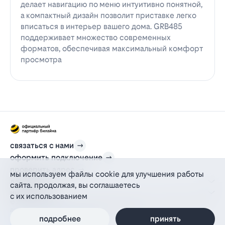
делает навигацию по меню интуитивно понятной,
а компактный дизайн позволит приставке легко
вписаться в интерьер вашего дома. GRB485
поддерживает множество современных
форматов, обеспечивая максимальный комфорт
просмотра
связаться с нами
оформить подключение
проверить адрес
мы используем файлы cookie для улучшения работы
для дома
сайта. продолжая, вы соглашаетесь
информация
с их использованием
© 2012-2026 l-beeline.ru — официальный сайт партнера провайдера билайн,
действующий на основании агентского договора
политика персональных данных
подробнее
принять
политика конфиденциальности