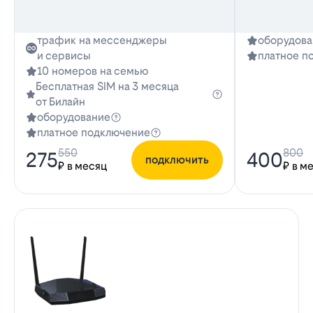
трафик на мессенджеры
оборудова
и сервисы
платное п
10 номеров на семью
Бесплатная SIM на 3 месяца
от Билайн
оборудование
платное подключение
550
800
275
400
подключить
₽ в месяц
₽ в м