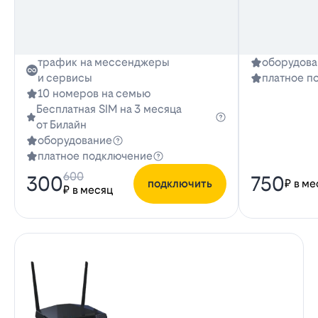
трафик на мессенджеры
оборудова
и сервисы
платное п
10 номеров на семью
Бесплатная SIM на 3 месяца
от Билайн
оборудование
платное подключение
600
300
750
подключить
₽ в ме
₽ в месяц