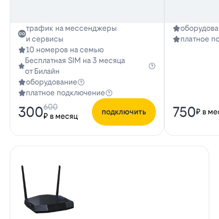
трафик на мессенджеры
оборудова
и сервисы
платное п
10 номеров на семью
Бесплатная SIM на 3 месяца
от Билайн
оборудование
платное подключение
600
300
750
подключить
₽ в ме
₽ в месяц