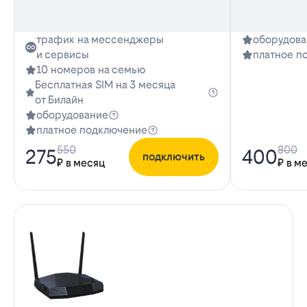
трафик на мессенджеры
оборудова
и сервисы
платное п
10 номеров на семью
Бесплатная SIM на 3 месяца
от Билайн
оборудование
платное подключение
550
800
275
400
подключить
₽ в месяц
₽ в м