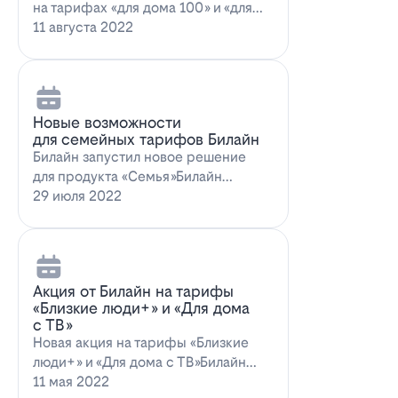
на тарифах «для дома 100» и «для
дома 100 с…
11 августа 2022
Новые возможности
для семейных тарифов Билайн
Билайн запустил новое решение
для продукта «Семья»Билайн
объявил о запуске новых возможн…
29 июля 2022
Акция от Билайн на тарифы
«Близкие люди+» и «Для дома
с ТВ»
Новая акция на тарифы «Близкие
люди+» и «Для дома с ТВ»Билайн
предлагает выг…
11 мая 2022