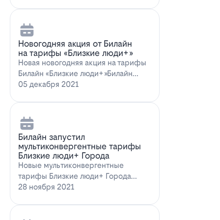
Новогодняя акция от Билайн
на тарифы «Близкие люди+»
Новая новогодняя акция на тарифы
Билайн «Близкие люди+»Билайн
предлагает новогоднее пред…
05 декабря 2021
Билайн запустил
мультиконвергентные тарифы
Близкие люди+ Города
Новые мультиконвергентные
тарифы Близкие люди+ Города
от БилайнОператор Билайн радует
28 ноября 2021
новых и действ…