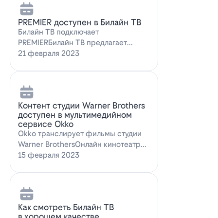
PREMIER доступен в Билайн ТВ
Билайн ТВ подключает
PREMIERБилайн ТВ предлагает
подписку на PREMIER. Всем
21 февраля 2023
абонентам, подключившим о…
Контент студии Warner Brothers
доступен в мультимедийном
сервисе Okko
Okko транслирует фильмы студии
Warner BrothersОнлайн кинотеатр
Okko пополнил коллекцию лучшими
15 февраля 2023
голли…
Как смотреть Билайн ТВ
в хорошем качестве