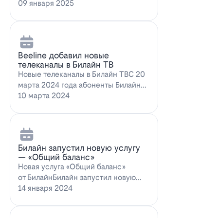
запускает новое выгодное
09 января 2025
предложение для…
Beeline добавил новые
телеканалы в Билайн ТВ
Новые телеканалы в Билайн ТВС 20
марта 2024 года абоненты Билайн
ТВ получат возможность
10 марта 2024
наслаждаться…
Билайн запустил новую услугу
— «Общий баланс»
Новая услуга «Общий баланс»
от БилайнБилайн запустил новую
услугу – "Общий баланс"…
14 января 2024