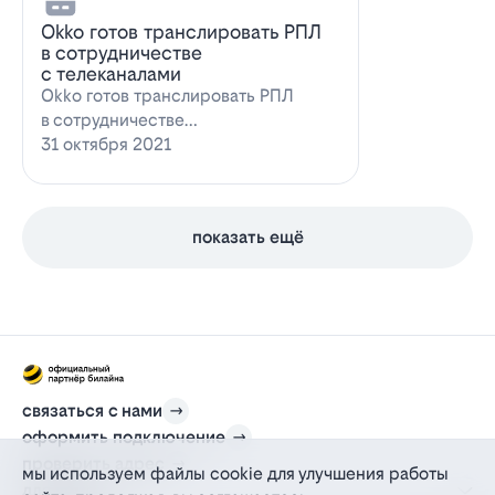
Оkko готов транслировать РПЛ
в сотрудничестве
с телеканалами
Оkko готов транслировать РПЛ
в сотрудничестве
с каналамиВидеосервис Okko
31 октября 2021
заявил о готовности приступ…
показать ещё
связаться с нами
оформить подключение
проверить адрес
мы используем файлы cookie для улучшения работы
для дома