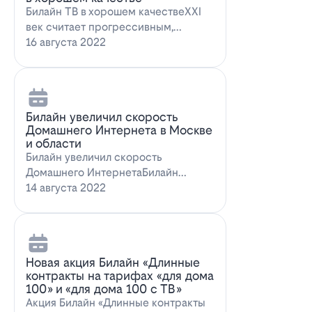
Билайн ТВ в хорошем качествеXXI
век считает прогрессивным,
большинство технологий доступны
16 августа 2022
всем поль…
Билайн увеличил скорость
Домашнего Интернета в Москве
и области
Билайн увеличил скорость
Домашнего ИнтернетаБилайн
увеличил скорость Домашнего
14 августа 2022
Интернета. За последн…
Новая акция Билайн «Длинные
контракты на тарифах «для дома
100» и «для дома 100 с ТВ»
Акция Билайн «Длинные контракты