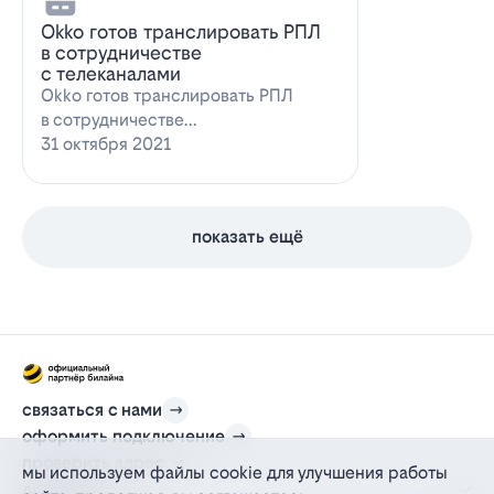
Оkko готов транслировать РПЛ
в сотрудничестве
с телеканалами
Оkko готов транслировать РПЛ
в сотрудничестве
с каналамиВидеосервис Okko
31 октября 2021
заявил о готовности приступ…
показать ещё
связаться с нами
оформить подключение
проверить адрес
мы используем файлы cookie для улучшения работы
для дома