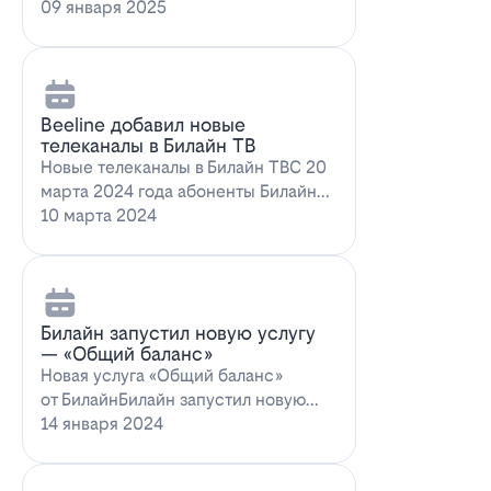
запускает новое выгодное
09 января 2025
предложение для…
Beeline добавил новые
телеканалы в Билайн ТВ
Новые телеканалы в Билайн ТВС 20
марта 2024 года абоненты Билайн
ТВ получат возможность
10 марта 2024
наслаждаться…
Билайн запустил новую услугу
— «Общий баланс»
Новая услуга «Общий баланс»
от БилайнБилайн запустил новую
услугу – "Общий баланс"…
14 января 2024