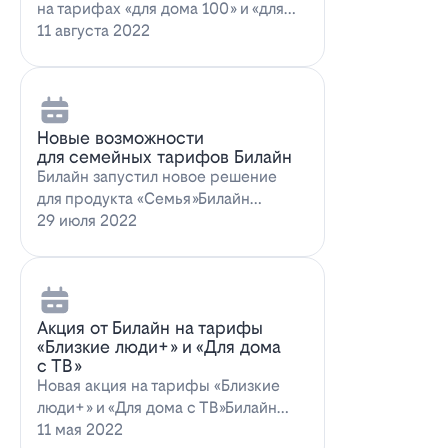
на тарифах «для дома 100» и «для
дома 100 с…
11 августа 2022
Новые возможности
для семейных тарифов Билайн
Билайн запустил новое решение
для продукта «Семья»Билайн
объявил о запуске новых возможн…
29 июля 2022
Акция от Билайн на тарифы
«Близкие люди+» и «Для дома
с ТВ»
Новая акция на тарифы «Близкие
люди+» и «Для дома с ТВ»Билайн
предлагает выг…
11 мая 2022