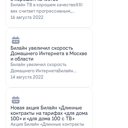
Билайн ТВ в хорошем качествеXXI
век считает прогрессивным,
большинство технологий доступны
16 августа 2022
всем поль…
Билайн увеличил скорость
Домашнего Интернета в Москве
и области
Билайн увеличил скорость
Домашнего ИнтернетаБилайн
увеличил скорость Домашнего
14 августа 2022
Интернета. За последн…
Новая акция Билайн «Длинные
контракты на тарифах «для дома
100» и «для дома 100 с ТВ»
Акция Билайн «Длинные контракты