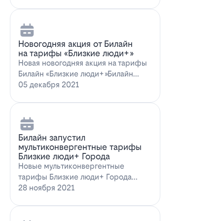
Новогодняя акция от Билайн
на тарифы «Близкие люди+»
Новая новогодняя акция на тарифы
Билайн «Близкие люди+»Билайн
предлагает новогоднее пред…
05 декабря 2021
Билайн запустил
мультиконвергентные тарифы
Близкие люди+ Города
Новые мультиконвергентные
тарифы Близкие люди+ Города
от БилайнОператор Билайн радует
28 ноября 2021
новых и действ…