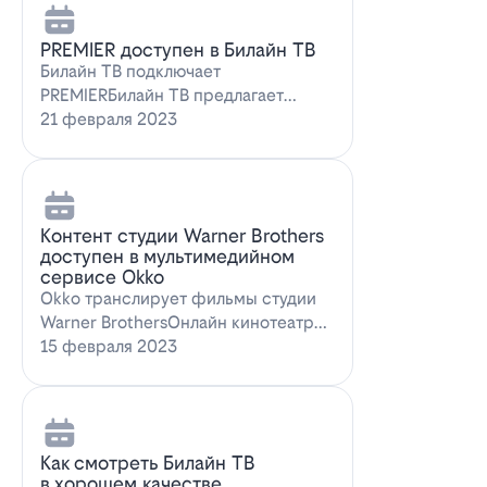
PREMIER доступен в Билайн ТВ
Билайн ТВ подключает
PREMIERБилайн ТВ предлагает
подписку на PREMIER. Всем
21 февраля 2023
абонентам, подключившим о…
Контент студии Warner Brothers
доступен в мультимедийном
сервисе Okko
Okko транслирует фильмы студии
Warner BrothersОнлайн кинотеатр
Okko пополнил коллекцию лучшими
15 февраля 2023
голли…
Как смотреть Билайн ТВ
в хорошем качестве