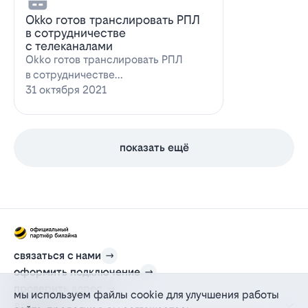
Оkko готов транслировать РПЛ
в сотрудничестве
с телеканалами
Оkko готов транслировать РПЛ
в сотрудничестве
с каналамиВидеосервис Okko
31 октября 2021
заявил о готовности приступ…
показать ещё
связаться с нами
оформить подключение
проверить адрес
мы используем файлы cookie для улучшения работы
для дома