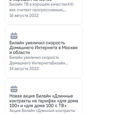
Билайн ТВ в хорошем качествеXXI
век считает прогрессивным,
большинство технологий доступны
16 августа 2022
всем поль…
Билайн увеличил скорость
Домашнего Интернета в Москве
и области
Билайн увеличил скорость
Домашнего ИнтернетаБилайн
увеличил скорость Домашнего
14 августа 2022
Интернета. За последн…
Новая акция Билайн «Длинные
контракты на тарифах «для дома
100» и «для дома 100 с ТВ»
Акция Билайн «Длинные контракты