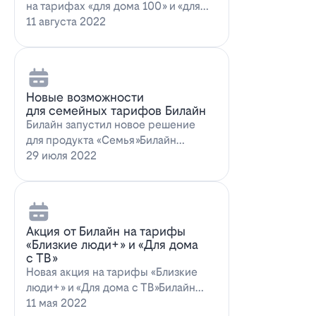
на тарифах «для дома 100» и «для
дома 100 с…
11 августа 2022
Новые возможности
для семейных тарифов Билайн
Билайн запустил новое решение
для продукта «Семья»Билайн
объявил о запуске новых возможн…
29 июля 2022
Акция от Билайн на тарифы
«Близкие люди+» и «Для дома
с ТВ»
Новая акция на тарифы «Близкие
люди+» и «Для дома с ТВ»Билайн
предлагает выг…
11 мая 2022