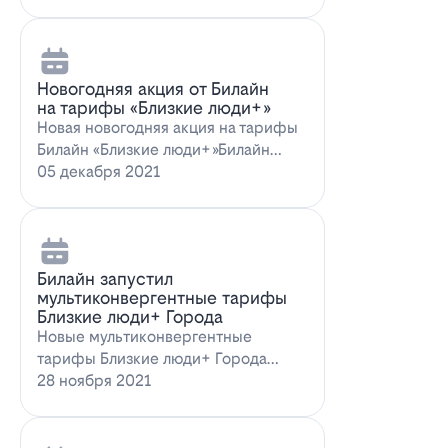
Новогодняя акция от Билайн
на тарифы «Близкие люди+»
Новая новогодняя акция на тарифы
Билайн «Близкие люди+»Билайн
предлагает новогоднее пред…
05 декабря 2021
Билайн запустил
мультиконвергентные тарифы
Близкие люди+ Города
Новые мультиконвергентные
тарифы Близкие люди+ Города
от БилайнОператор Билайн радует
28 ноября 2021
новых и действ…