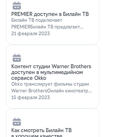
PREMIER доступен в Билайн ТВ
Билайн ТВ подключает
PREMIERБилайн ТВ предлагает
подписку на PREMIER. Всем
21 февраля 2023
абонентам, подключившим о…
Контент студии Warner Brothers
доступен в мультимедийном
сервисе Okko
Okko транслирует фильмы студии
Warner BrothersОнлайн кинотеатр
Okko пополнил коллекцию лучшими
15 февраля 2023
голли…
Как смотреть Билайн ТВ
в хорошем качестве