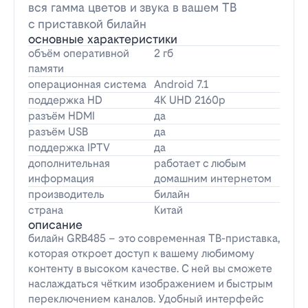
вся гамма цветов и звука в вашем ТВ
с приставкой билайн
основные характеристики
объём оперативной
2 гб
памяти
операционная система
Android 7.1
поддержка HD
4K UHD 2160p
разъём HDMI
да
разъём USB
да
поддержка IPTV
да
дополнительная
работает с любым
информация
домашним интернетом
производитель
билайн
страна
Китай
описание
билайн GRB485 – это современная ТВ-приставка,
которая откроет доступ к вашему любимому
контенту в высоком качестве. С ней вы сможете
наслаждаться чётким изображением и быстрым
переключением каналов. Удобный интерфейс