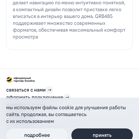
делает навигацию по меню интуитивно понятной,
а компактный дизайн позволит приставке легко
вписаться в интерьер вашего дома. GRB485
поддерживает множество современных
форматов, обеспечивая максимальный комфорт
просмотра
связаться с нами
оформить подключение
проверить адрес
мы используем файлы cookie для улучшения работы
для дома
сайта. продолжая, вы соглашаетесь
информация
с их использованием
© 2012-2026 l-beeline.ru — официальный сайт партнера провайдера билайн,
действующий на основании агентского договора
политика персональных данных
подробнее
принять
политика конфиденциальности