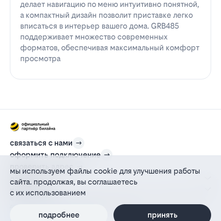
делает навигацию по меню интуитивно понятной,
а компактный дизайн позволит приставке легко
вписаться в интерьер вашего дома. GRB485
поддерживает множество современных
форматов, обеспечивая максимальный комфорт
просмотра
связаться с нами
оформить подключение
проверить адрес
мы используем файлы cookie для улучшения работы
для дома
сайта. продолжая, вы соглашаетесь
информация
с их использованием
© 2012-2026 l-beeline.ru — официальный сайт партнера провайдера билайн,
действующий на основании агентского договора
политика персональных данных
подробнее
принять
политика конфиденциальности