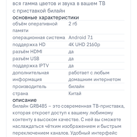
вся гамма цветов и звука в вашем ТВ
с приставкой билайн
основные характеристики
объём оперативной
2 гб
памяти
операционная система
Android 7.1
поддержка HD
4K UHD 2160p
разъём HDMI
да
разъём USB
да
поддержка IPTV
да
дополнительная
работает с любым
информация
домашним интернетом
производитель
билайн
страна
Китай
описание
билайн GRB485 – это современная ТВ-приставка,
которая откроет доступ к вашему любимому
контенту в высоком качестве. С ней вы сможете
наслаждаться чётким изображением и быстрым
переключением каналов. Удобный интерфейс