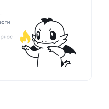
-
ести
орное