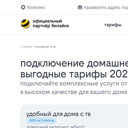
Колпино
проверить адрес по
тарифы
главная
интернет и тв
Подключение домашнего интернета и телевидения Билайн в Колпино:
выгодные тарифы 20
подключайте комплексные услуги от
в высоком качестве для вашего дом
удобный для дома с тв
-50% на 2 месяца
домашний интернет, мбит/с