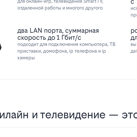
с
для онлайн-игр, телевидения SmartTV,
отдаленной работы и многого другого
ис
пр
два LAN порта, суммарная
р
скорость до 1 Гбит/с
д
подходит для подключения компьютера, ТВ
вы
приставки, домофона, ip телефона и ip
да
камеры
илайн и телевидение — эт