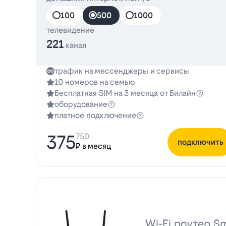
100
500
1000
телевидение
221
канал
трафик на мессенджеры и сервисы
10 номеров на семью
Бесплатная SIM на 3 месяца от Билайн
оборудование
платное подключение
375
750
подключить
₽ в месяц
Wi-Fi роутер Sm