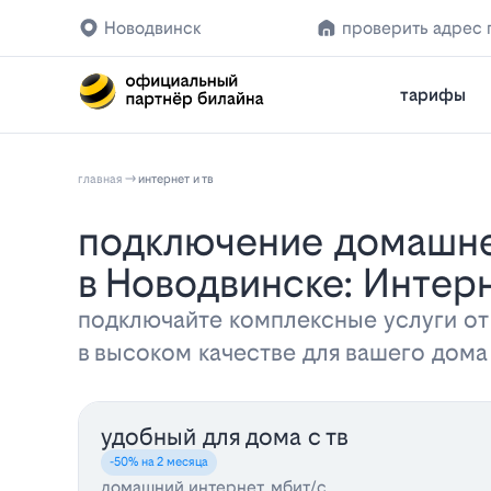
Новодвинск
проверить адрес
тарифы
главная
интернет и тв
Подключение домашнего интернета и телевидения Билайн
в Новодвинске: Интер
подключайте комплексные услуги от
в высоком качестве для вашего дом
удобный для дома с тв
-50% на 2 месяца
домашний интернет, мбит/с