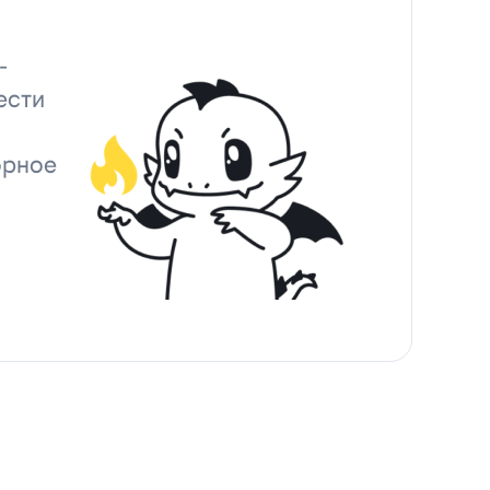
-
ести
орное