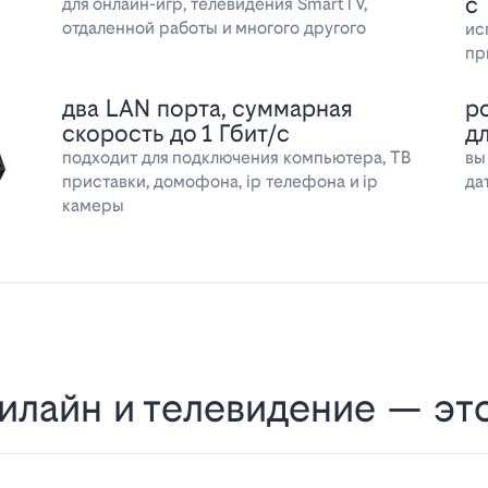
с
для онлайн-игр, телевидения SmartTV,
отдаленной работы и многого другого
ис
пр
два LAN порта, суммарная
р
скорость до 1 Гбит/с
д
подходит для подключения компьютера, ТВ
вы
приставки, домофона, ip телефона и ip
да
камеры
илайн и телевидение — эт