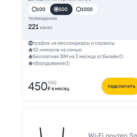
100
500
1000
телевидение
221
канал
трафик на мессенджеры и сервисы
10 номеров на семью
Бесплатная SIM на 3 месяца от Билайн
оборудование
450
900
подключить
₽ в месяц
Wi-Fi роутер Sm