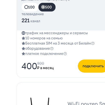
100
500
телевидение
221
канал
трафик на мессенджеры и сервисы
10 номеров на семью
Бесплатная SIM на 3 месяца от Билайн
оборудование
платное подключение
400
800
подключить
₽ в месяц
Wi-Fi роутер Sm