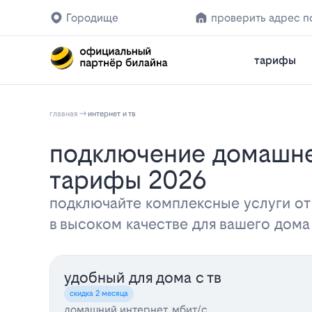
Городище
проверить адрес п
тарифы
главная
интернет и тв
Подключение домашнего интернета и телевидения Билайн в Городище:
тарифы 2026
подключайте комплексные услуги от
в высоком качестве для вашего дом
удобный для дома с тв
скидка 2 месяца
домашний интернет, мбит/с