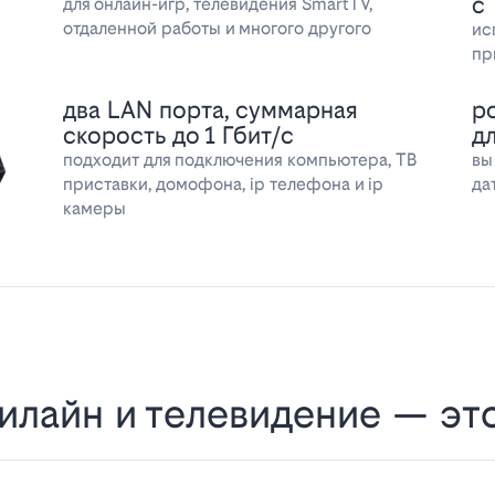
с
для онлайн-игр, телевидения SmartTV,
отдаленной работы и многого другого
ис
пр
два LAN порта, суммарная
р
скорость до 1 Гбит/с
д
подходит для подключения компьютера, ТВ
вы
приставки, домофона, ip телефона и ip
да
камеры
илайн и телевидение — эт