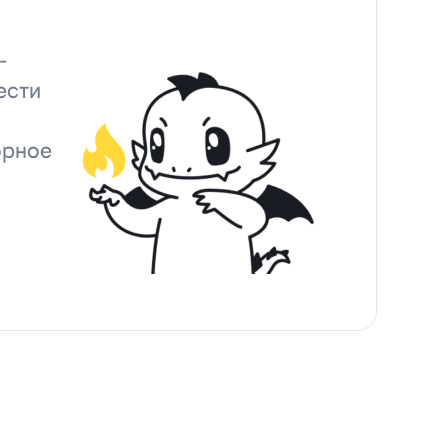
-
ести
орное