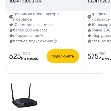
1024
1000
1024
200
Гб
мин
Гб
трафик на мессенджеры
трафик н
и сервисы
и сервисы
10 номеров на семью
10 номеро
более 200 каналов
более 200
оборудование
оборудова
платное подключение
платное п
1050
950
625
575
подключить
₽ в месяц
₽ в ме