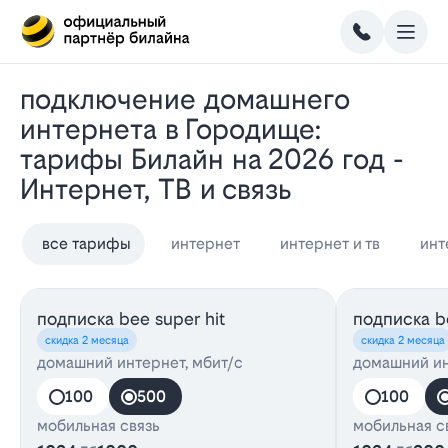
Подключение домашнего
интернета в Городище:
тарифы Билайн на 2026 год -
Интернет, ТВ и связь
все тарифы
интернет
интернет и тв
инт
подписка bee super hit
подписка be
скидка 2 месяца
скидка 2 месяца
домашний интернет, мбит/с
домашний ин
100
500
100
мобильная связь
мобильная с