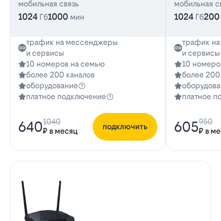
мобильная связь
мобильная с
1024
1000
1024
200
Гб
мин
Гб
трафик на мессенджеры
трафик н
и сервисы
и сервисы
10 номеров на семью
10 номеро
более 200 каналов
более 200
оборудование
оборудова
платное подключение
платное п
1040
950
640
605
подключить
₽ в месяц
₽ в м