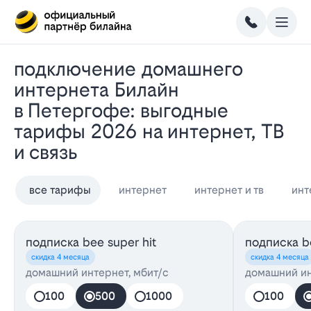
Подключение домашнего
интернета Билайн
в Петергофе: выгодные
тарифы 2026 на интернет, ТВ
и связь
все тарифы
интернет
интернет и тв
инт
подписка bee super hit
подписка be
скидка 4 месяца
скидка 4 месяца
домашний интернет, мбит/с
домашний ин
100
500
1000
100