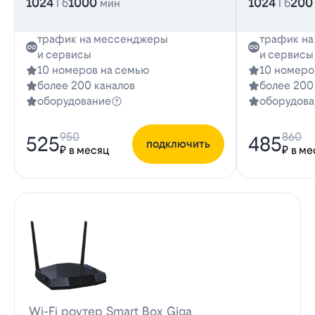
1024
1000
1024
200
Гб
мин
Гб
трафик на мессенджеры
трафик н
и сервисы
и сервисы
10 номеров на семью
10 номеро
более 200 каналов
более 200
оборудование
оборудова
950
860
525
485
подключить
₽ в месяц
₽ в ме
Wi-Fi роутер Smart Box Giga