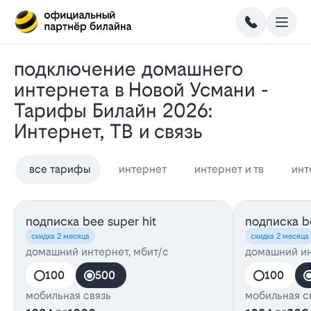
Подключение домашнего
интернета в Новой Усмани -
Тарифы Билайн 2026:
Интернет, ТВ и связь
все тарифы
интернет
интернет и тв
инт
подписка bee super hit
подписка be
скидка 2 месяца
скидка 2 месяца
домашний интернет, мбит/с
домашний ин
100
500
100
мобильная связь
мобильная с