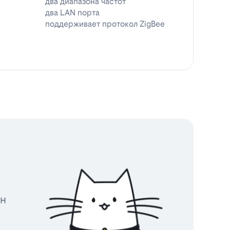
два диапазона частот
два LAN порта
поддерживает протокол ZigBee
йн