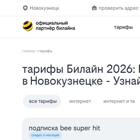
Новокузнецк
проверить адрес
тарифы
главная
тарифы
Тарифы Билайн 2026: Подключение Домашнего Интернета, ТВ и Связи
в Новокузнецке - Узн
все тарифы
интернет
интернет и тв
подписка bee super hit
скидка 6 месяцев