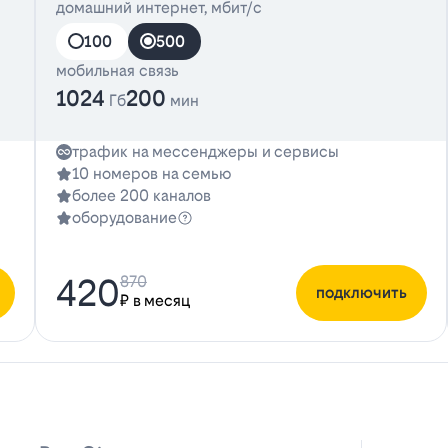
домашний интернет, мбит/с
100
500
мобильная связь
1024
200
Гб
мин
трафик на мессенджеры и сервисы
10 номеров на семью
более 200 каналов
оборудование
420
870
подключить
₽ в месяц