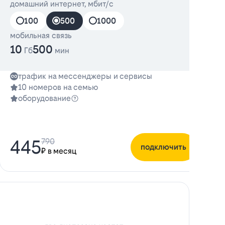
домашний интернет, мбит/с
д
100
500
1000
мобильная связь
10
500
Гб
мин
трафик на мессенджеры и сервисы
10 номеров на семью
оборудование
445
790
подключить
₽ в месяц