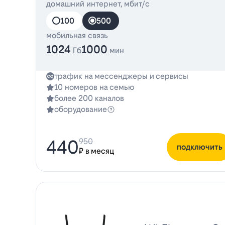
домашний интернет, мбит/с
100
500
мобильная связь
1024
1000
Гб
мин
трафик на мессенджеры и сервисы
10 номеров на семью
более 200 каналов
оборудование
440
950
подключить
₽ в месяц