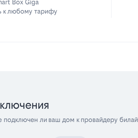
art Box Giga
ь к любому тарифу
дключения
е подключен ли ваш дом к провайдеру била