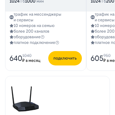
1024
1000
1024
200
Гб
мин
Гб
трафик на мессенджеры
трафик н
и сервисы
и сервисы
10 номеров на семью
10 номеро
более 200 каналов
более 200
оборудование
оборудова
платное подключение
платное п
1040
950
640
605
подключить
₽ в месяц
₽ в м