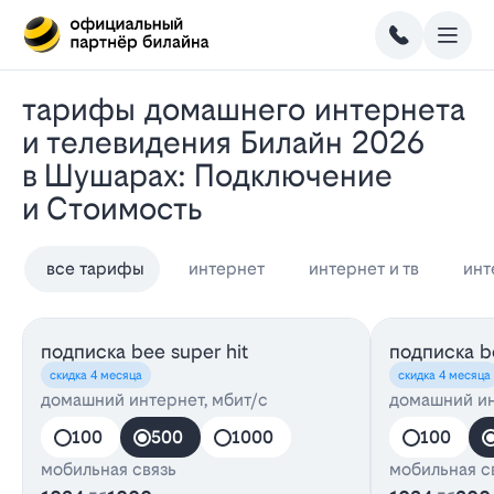
Тарифы домашнего интернета
и телевидения Билайн 2026
в Шушарах: Подключение
и Стоимость
все тарифы
интернет
интернет и тв
инт
подписка bee super hit
подписка be
скидка 4 месяца
скидка 4 месяца
домашний интернет, мбит/с
домашний ин
100
500
1000
100
мобильная связь
мобильная с