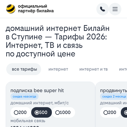
Домашний интернет Билайн
в Ступине — Тарифы 2026:
Интернет, ТВ и связь
по доступной цене
все тарифы
интернет
интернет и тв
инт
подписка bee super hit
продвинуты
скидка навсегда
скидка 2 месяца
домашний интернет, мбит/с
домашний ин
200
500
1000
200
мобильная связь