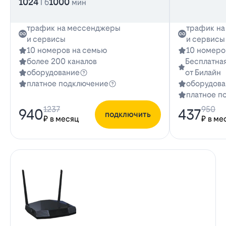
1024
1000
Гб
мин
трафик на мессенджеры
трафик н
и сервисы
и сервисы
10 номеров на семью
10 номеро
более 200 каналов
Бесплатная
оборудование
от Билайн
платное подключение
оборудова
платное п
1237
950
940
437
подключить
₽ в месяц
₽ в ме