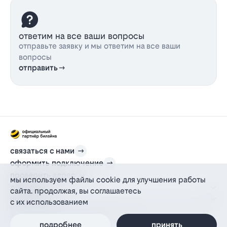
ответим на все ваши вопросы
отправьте заявку и мы ответим на все ваши
вопросы
отправить
связаться с нами
оформить подключение
проверить адрес
мы используем файлы cookie для улучшения работы
для дома
сайта. продолжая, вы соглашаетесь
информация
с их использованием
© 2012-2026 l-beeline.ru — официальный сайт партнера провайдера билайн,
действующий на основании агентского договора
политика персональных данных
подробнее
принять