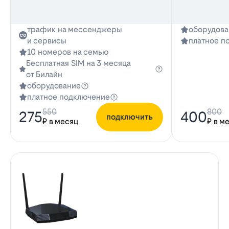
трафик на мессенджеры
оборудова
и сервисы
платное п
10 номеров на семью
Бесплатная SIM на 3 месяца
от Билайн
оборудование
платное подключение
550
800
275
400
подключить
₽ в месяц
₽ в м