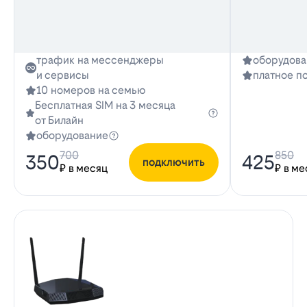
трафик на мессенджеры
оборудова
и сервисы
платное п
10 номеров на семью
Бесплатная SIM на 3 месяца
от Билайн
оборудование
700
850
350
425
подключить
₽ в месяц
₽ в ме