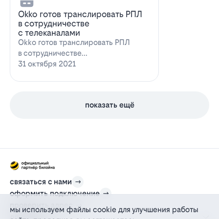
Оkko готов транслировать РПЛ
в сотрудничестве
с телеканалами
Оkko готов транслировать РПЛ
в сотрудничестве
с каналамиВидеосервис Okko
31 октября 2021
заявил о готовности приступ…
показать ещё
связаться с нами
оформить подключение
проверить адрес
мы используем файлы cookie для улучшения работы
для дома