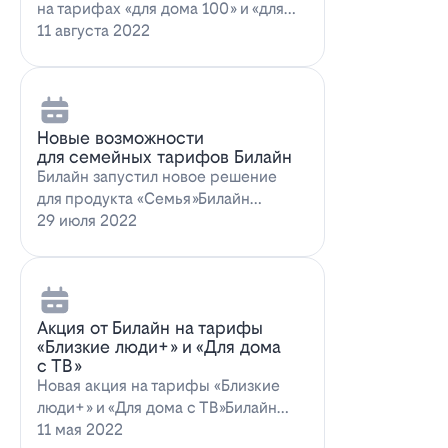
на тарифах «для дома 100» и «для
дома 100 с…
11 августа 2022
Новые возможности
для семейных тарифов Билайн
Билайн запустил новое решение
для продукта «Семья»Билайн
объявил о запуске новых возможн…
29 июля 2022
Акция от Билайн на тарифы
«Близкие люди+» и «Для дома
с ТВ»
Новая акция на тарифы «Близкие
люди+» и «Для дома с ТВ»Билайн
предлагает выг…
11 мая 2022