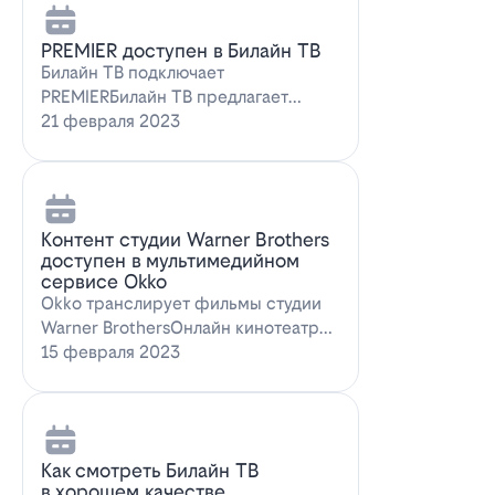
PREMIER доступен в Билайн ТВ
Билайн ТВ подключает
PREMIERБилайн ТВ предлагает
подписку на PREMIER. Всем
21 февраля 2023
абонентам, подключившим о…
Контент студии Warner Brothers
доступен в мультимедийном
сервисе Okko
Okko транслирует фильмы студии
Warner BrothersОнлайн кинотеатр
Okko пополнил коллекцию лучшими
15 февраля 2023
голли…
Как смотреть Билайн ТВ
в хорошем качестве