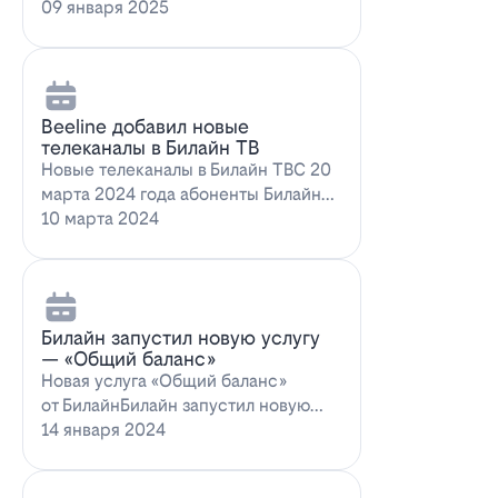
запускает новое выгодное
09 января 2025
предложение для…
Beeline добавил новые
телеканалы в Билайн ТВ
Новые телеканалы в Билайн ТВС 20
марта 2024 года абоненты Билайн
ТВ получат возможность
10 марта 2024
наслаждаться…
Билайн запустил новую услугу
— «Общий баланс»
Новая услуга «Общий баланс»
от БилайнБилайн запустил новую
услугу – "Общий баланс"…
14 января 2024