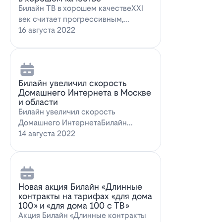
Билайн ТВ в хорошем качествеXXI
век считает прогрессивным,
большинство технологий доступны
16 августа 2022
всем поль…
Билайн увеличил скорость
Домашнего Интернета в Москве
и области
Билайн увеличил скорость
Домашнего ИнтернетаБилайн
увеличил скорость Домашнего
14 августа 2022
Интернета. За последн…
Новая акция Билайн «Длинные
контракты на тарифах «для дома
100» и «для дома 100 с ТВ»
Акция Билайн «Длинные контракты