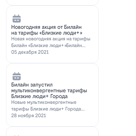
Новогодняя акция от Билайн
на тарифы «Близкие люди+»
Новая новогодняя акция на тарифы
Билайн «Близкие люди+»Билайн
предлагает новогоднее пред…
05 декабря 2021
Билайн запустил
мультиконвергентные тарифы
Близкие люди+ Города
Новые мультиконвергентные
тарифы Близкие люди+ Города
от БилайнОператор Билайн радует
28 ноября 2021
новых и действ…