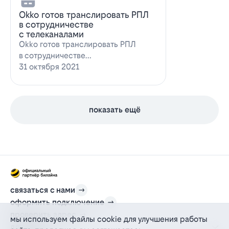
Оkko готов транслировать РПЛ
в сотрудничестве
с телеканалами
Оkko готов транслировать РПЛ
в сотрудничестве
с каналамиВидеосервис Okko
31 октября 2021
заявил о готовности приступ…
показать ещё
связаться с нами
оформить подключение
проверить адрес
мы используем файлы cookie для улучшения работы
для дома