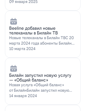
запускает новое выгодное
09 января 2025
предложение для…
Beeline добавил новые
телеканалы в Билайн ТВ
Новые телеканалы в Билайн ТВС 20
марта 2024 года абоненты Билайн
ТВ получат возможность
10 марта 2024
наслаждаться…
Билайн запустил новую услугу
— «Общий баланс»
Новая услуга «Общий баланс»
от БилайнБилайн запустил новую
услугу – "Общий баланс"…
14 января 2024