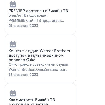
PREMIER доступен в Билайн ТВ
Билайн ТВ подключает
PREMIERБилайн ТВ предлагает
подписку на PREMIER. Всем
21 февраля 2023
абонентам, подключившим о…
Контент студии Warner Brothers
доступен в мультимедийном
сервисе Okko
Okko транслирует фильмы студии
Warner BrothersОнлайн кинотеатр
Okko пополнил коллекцию лучшими
15 февраля 2023
голли…
Как смотреть Билайн ТВ
в хорошем качестве