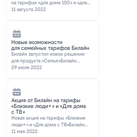
на тарифах «для дома 100» и «для
дома 100 с…
11 августа 2022
Новые возможности
для семейных тарифов Билайн
Билайн запустил новое решение
для продукта «Семья»Билайн
объявил о запуске новых возможн…
29 июля 2022
Акция от Билайн на тарифы
«Близкие люди+» и «Для дома
с ТВ»
Новая акция на тарифы «Близкие
люди+» и «Для дома с ТВ»Билайн
предлагает выг…
11 мая 2022