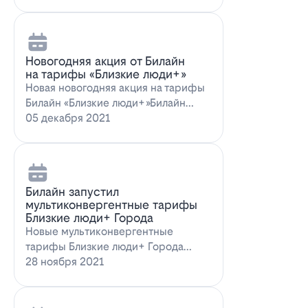
Новогодняя акция от Билайн
на тарифы «Близкие люди+»
Новая новогодняя акция на тарифы
Билайн «Близкие люди+»Билайн
предлагает новогоднее пред…
05 декабря 2021
Билайн запустил
мультиконвергентные тарифы
Близкие люди+ Города
Новые мультиконвергентные
тарифы Близкие люди+ Города
от БилайнОператор Билайн радует
28 ноября 2021
новых и действ…