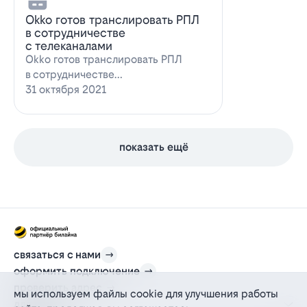
Оkko готов транслировать РПЛ
в сотрудничестве
с телеканалами
Оkko готов транслировать РПЛ
в сотрудничестве
с каналамиВидеосервис Okko
31 октября 2021
заявил о готовности приступ…
показать ещё
связаться с нами
оформить подключение
проверить адрес
мы используем файлы cookie для улучшения работы
для дома