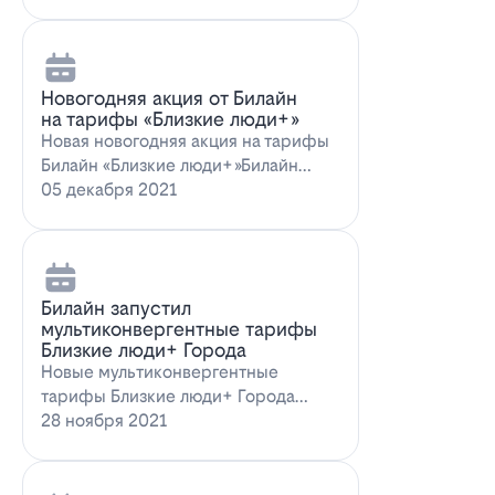
Новогодняя акция от Билайн
на тарифы «Близкие люди+»
Новая новогодняя акция на тарифы
Билайн «Близкие люди+»Билайн
предлагает новогоднее пред…
05 декабря 2021
Билайн запустил
мультиконвергентные тарифы
Близкие люди+ Города
Новые мультиконвергентные
тарифы Близкие люди+ Города
от БилайнОператор Билайн радует
28 ноября 2021
новых и действ…