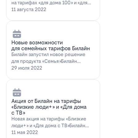
на тарифах «для дома 100» и «для
дома 100 с…
11 августа 2022
Новые возможности
для семейных тарифов Билайн
Билайн запустил новое решение
для продукта «Семья»Билайн
объявил о запуске новых возможн…
29 июля 2022
Акция от Билайн на тарифы
«Близкие люди+» и «Для дома
с ТВ»
Новая акция на тарифы «Близкие
люди+» и «Для дома с ТВ»Билайн
предлагает выг…
11 мая 2022