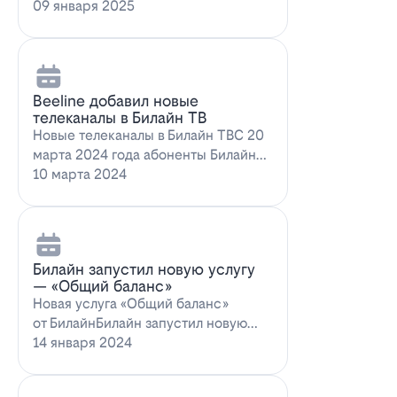
запускает новое выгодное
09 января 2025
предложение для…
Beeline добавил новые
телеканалы в Билайн ТВ
Новые телеканалы в Билайн ТВС 20
марта 2024 года абоненты Билайн
ТВ получат возможность
10 марта 2024
наслаждаться…
Билайн запустил новую услугу
— «Общий баланс»
Новая услуга «Общий баланс»
от БилайнБилайн запустил новую
услугу – "Общий баланс"…
14 января 2024