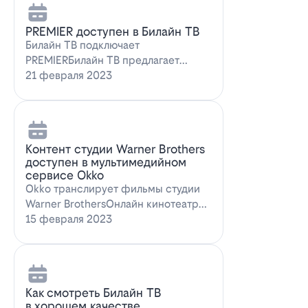
PREMIER доступен в Билайн ТВ
Билайн ТВ подключает
PREMIERБилайн ТВ предлагает
подписку на PREMIER. Всем
21 февраля 2023
абонентам, подключившим о…
Контент студии Warner Brothers
доступен в мультимедийном
сервисе Okko
Okko транслирует фильмы студии
Warner BrothersОнлайн кинотеатр
Okko пополнил коллекцию лучшими
15 февраля 2023
голли…
Как смотреть Билайн ТВ
в хорошем качестве