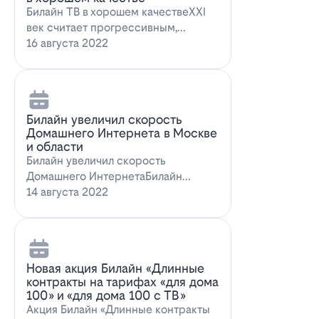
Билайн ТВ в хорошем качествеXXI
век считает прогрессивным,
большинство технологий доступны
16 августа 2022
всем поль…
Билайн увеличил скорость
Домашнего Интернета в Москве
и области
Билайн увеличил скорость
Домашнего ИнтернетаБилайн
увеличил скорость Домашнего
14 августа 2022
Интернета. За последн…
Новая акция Билайн «Длинные
контракты на тарифах «для дома
100» и «для дома 100 с ТВ»
Акция Билайн «Длинные контракты