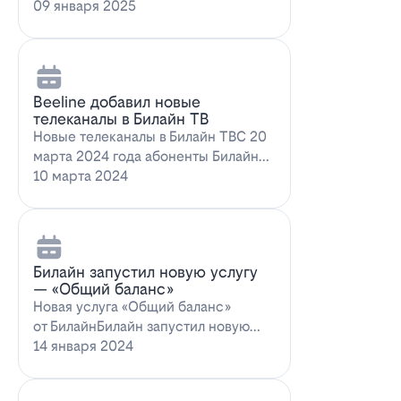
запускает новое выгодное
09 января 2025
предложение для…
Beeline добавил новые
телеканалы в Билайн ТВ
Новые телеканалы в Билайн ТВС 20
марта 2024 года абоненты Билайн
ТВ получат возможность
10 марта 2024
наслаждаться…
Билайн запустил новую услугу
— «Общий баланс»
Новая услуга «Общий баланс»
от БилайнБилайн запустил новую
услугу – "Общий баланс"…
14 января 2024