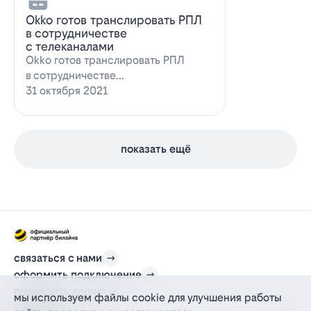
Оkko готов транслировать РПЛ
в сотрудничестве
с телеканалами
Оkko готов транслировать РПЛ
в сотрудничестве
с каналамиВидеосервис Okko
31 октября 2021
заявил о готовности приступ…
показать ещё
связаться с нами
оформить подключение
проверить адрес
мы используем файлы cookie для улучшения работы
для дома