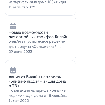
на тарифах «для дома 100» и «для
дома 100 с…
11 августа 2022
Новые возможности
для семейных тарифов Билайн
Билайн запустил новое решение
для продукта «Семья»Билайн
объявил о запуске новых возможн…
29 июля 2022
Акция от Билайн на тарифы
«Близкие люди+» и «Для дома
с ТВ»
Новая акция на тарифы «Близкие
люди+» и «Для дома с ТВ»Билайн
предлагает выг…
11 мая 2022