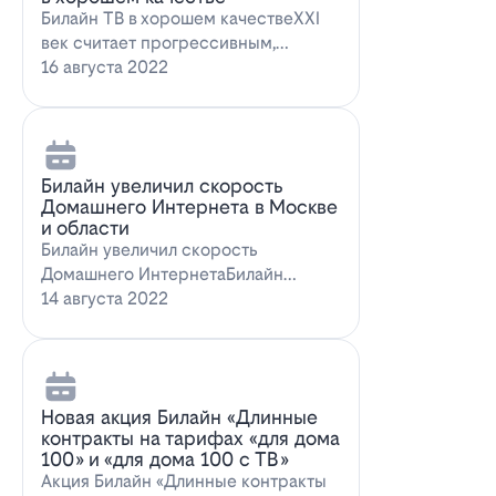
Билайн ТВ в хорошем качествеXXI
век считает прогрессивным,
большинство технологий доступны
16 августа 2022
всем поль…
Билайн увеличил скорость
Домашнего Интернета в Москве
и области
Билайн увеличил скорость
Домашнего ИнтернетаБилайн
увеличил скорость Домашнего
14 августа 2022
Интернета. За последн…
Новая акция Билайн «Длинные
контракты на тарифах «для дома
100» и «для дома 100 с ТВ»
Акция Билайн «Длинные контракты