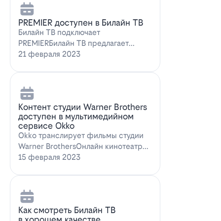
PREMIER доступен в Билайн ТВ
Билайн ТВ подключает
PREMIERБилайн ТВ предлагает
подписку на PREMIER. Всем
21 февраля 2023
абонентам, подключившим о…
Контент студии Warner Brothers
доступен в мультимедийном
сервисе Okko
Okko транслирует фильмы студии
Warner BrothersОнлайн кинотеатр
Okko пополнил коллекцию лучшими
15 февраля 2023
голли…
Как смотреть Билайн ТВ
в хорошем качестве