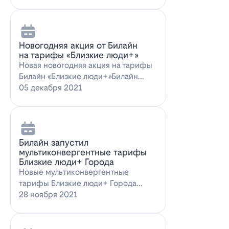
Новогодняя акция от Билайн
на тарифы «Близкие люди+»
Новая новогодняя акция на тарифы
Билайн «Близкие люди+»Билайн
предлагает новогоднее пред…
05 декабря 2021
Билайн запустил
мультиконвергентные тарифы
Близкие люди+ Города
Новые мультиконвергентные
тарифы Близкие люди+ Города
от БилайнОператор Билайн радует
28 ноября 2021
новых и действ…