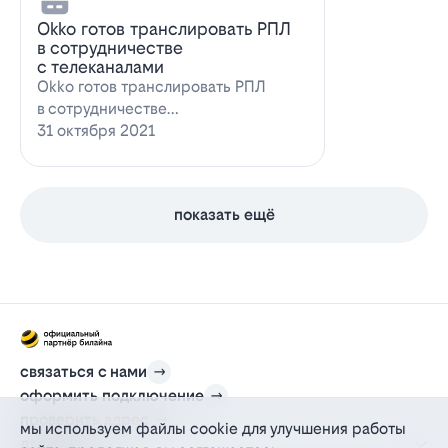
Оkko готов транслировать РПЛ
в сотрудничестве
с телеканалами
Оkko готов транслировать РПЛ
в сотрудничестве
с каналамиВидеосервис Okko
31 октября 2021
заявил о готовности приступ…
показать ещё
связаться с нами
оформить подключение
проверить адрес
мы используем файлы cookie для улучшения работы
для дома