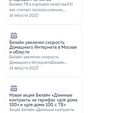
Билайн ТВ в хорошем качествеXXI
век считает прогрессивным,
большинство технологий доступны
16 августа 2022
всем поль…
Билайн увеличил скорость
Домашнего Интернета в Москве
и области
Билайн увеличил скорость
Домашнего ИнтернетаБилайн
увеличил скорость Домашнего
14 августа 2022
Интернета. За последн…
Новая акция Билайн «Длинные
контракты на тарифах «для дома
100» и «для дома 100 с ТВ»
Акция Билайн «Длинные контракты