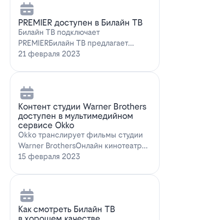
PREMIER доступен в Билайн ТВ
Билайн ТВ подключает
PREMIERБилайн ТВ предлагает
подписку на PREMIER. Всем
21 февраля 2023
абонентам, подключившим о…
Контент студии Warner Brothers
доступен в мультимедийном
сервисе Okko
Okko транслирует фильмы студии
Warner BrothersОнлайн кинотеатр
Okko пополнил коллекцию лучшими
15 февраля 2023
голли…
Как смотреть Билайн ТВ
в хорошем качестве