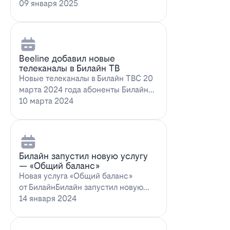
запускает новое выгодное
09 января 2025
предложение для…
Beeline добавил новые
телеканалы в Билайн ТВ
Новые телеканалы в Билайн ТВС 20
марта 2024 года абоненты Билайн
ТВ получат возможность
10 марта 2024
наслаждаться…
Билайн запустил новую услугу
— «Общий баланс»
Новая услуга «Общий баланс»
от БилайнБилайн запустил новую
услугу – "Общий баланс"…
14 января 2024