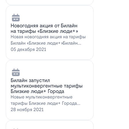
Новогодняя акция от Билайн
на тарифы «Близкие люди+»
Новая новогодняя акция на тарифы
Билайн «Близкие люди+»Билайн
предлагает новогоднее пред…
05 декабря 2021
Билайн запустил
мультиконвергентные тарифы
Близкие люди+ Города
Новые мультиконвергентные
тарифы Близкие люди+ Города
от БилайнОператор Билайн радует
28 ноября 2021
новых и действ…