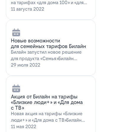
на тарифах «для дома 100» и «для
дома 100 с…
11 августа 2022
Новые возможности
для семейных тарифов Билайн
Билайн запустил новое решение
для продукта «Семья»Билайн
объявил о запуске новых возможн…
29 июля 2022
Акция от Билайн на тарифы
«Близкие люди+» и «Для дома
с ТВ»
Новая акция на тарифы «Близкие
люди+» и «Для дома с ТВ»Билайн
предлагает выг…
11 мая 2022