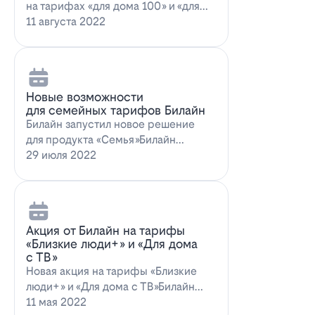
на тарифах «для дома 100» и «для
дома 100 с…
11 августа 2022
Новые возможности
для семейных тарифов Билайн
Билайн запустил новое решение
для продукта «Семья»Билайн
объявил о запуске новых возможн…
29 июля 2022
Акция от Билайн на тарифы
«Близкие люди+» и «Для дома
с ТВ»
Новая акция на тарифы «Близкие
люди+» и «Для дома с ТВ»Билайн
предлагает выг…
11 мая 2022