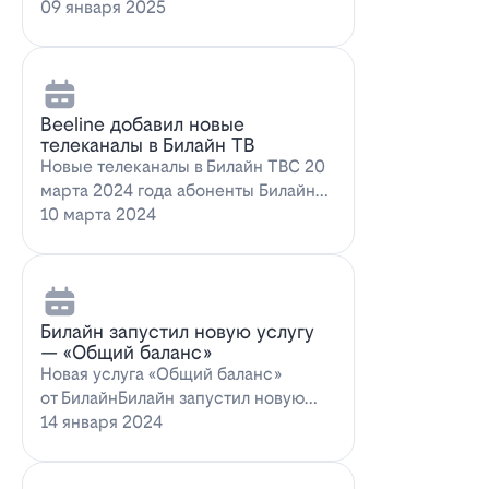
запускает новое выгодное
09 января 2025
предложение для…
Beeline добавил новые
телеканалы в Билайн ТВ
Новые телеканалы в Билайн ТВС 20
марта 2024 года абоненты Билайн
ТВ получат возможность
10 марта 2024
наслаждаться…
Билайн запустил новую услугу
— «Общий баланс»
Новая услуга «Общий баланс»
от БилайнБилайн запустил новую
услугу – "Общий баланс"…
14 января 2024