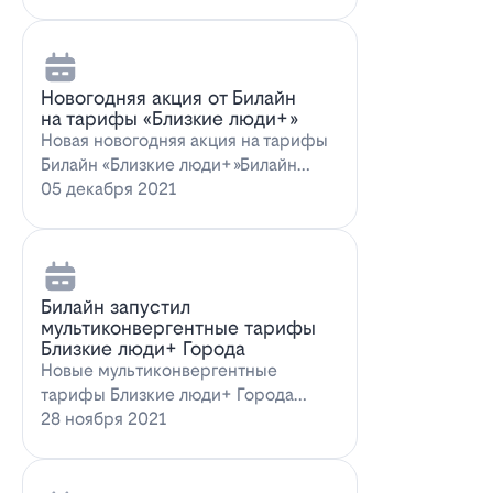
Новогодняя акция от Билайн
на тарифы «Близкие люди+»
Новая новогодняя акция на тарифы
Билайн «Близкие люди+»Билайн
предлагает новогоднее пред…
05 декабря 2021
Билайн запустил
мультиконвергентные тарифы
Близкие люди+ Города
Новые мультиконвергентные
тарифы Близкие люди+ Города
от БилайнОператор Билайн радует
28 ноября 2021
новых и действ…