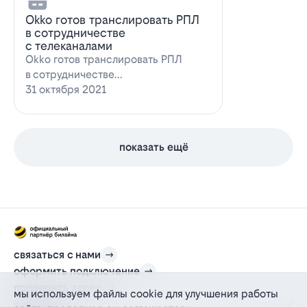
Оkko готов транслировать РПЛ
в сотрудничестве
с телеканалами
Оkko готов транслировать РПЛ
в сотрудничестве
с каналамиВидеосервис Okko
31 октября 2021
заявил о готовности приступ…
показать ещё
связаться с нами
оформить подключение
проверить адрес
мы используем файлы cookie для улучшения работы
для дома