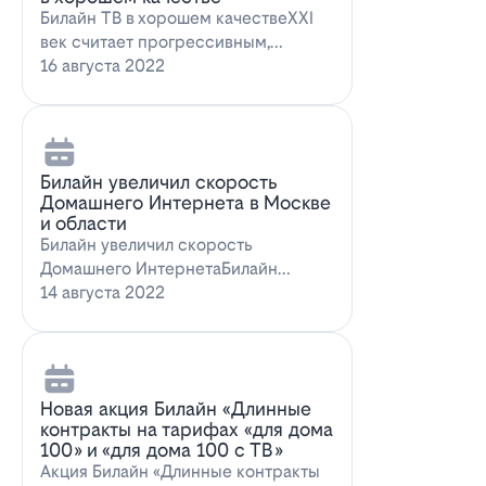
Билайн ТВ в хорошем качествеXXI
век считает прогрессивным,
большинство технологий доступны
16 августа 2022
всем поль…
Билайн увеличил скорость
Домашнего Интернета в Москве
и области
Билайн увеличил скорость
Домашнего ИнтернетаБилайн
увеличил скорость Домашнего
14 августа 2022
Интернета. За последн…
Новая акция Билайн «Длинные
контракты на тарифах «для дома
100» и «для дома 100 с ТВ»
Акция Билайн «Длинные контракты