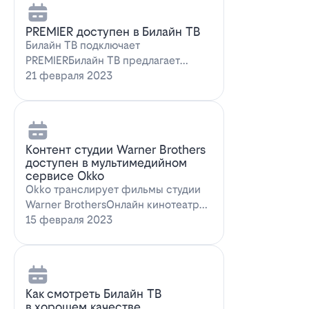
PREMIER доступен в Билайн ТВ
Билайн ТВ подключает
PREMIERБилайн ТВ предлагает
подписку на PREMIER. Всем
21 февраля 2023
абонентам, подключившим о…
Контент студии Warner Brothers
доступен в мультимедийном
сервисе Okko
Okko транслирует фильмы студии
Warner BrothersОнлайн кинотеатр
Okko пополнил коллекцию лучшими
15 февраля 2023
голли…
Как смотреть Билайн ТВ
в хорошем качестве