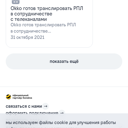
Оkko готов транслировать РПЛ
в сотрудничестве
с телеканалами
Оkko готов транслировать РПЛ
в сотрудничестве
с каналамиВидеосервис Okko
31 октября 2021
заявил о готовности приступ…
показать ещё
связаться с нами
оформить подключение
проверить адрес
мы используем файлы cookie для улучшения работы
для дома