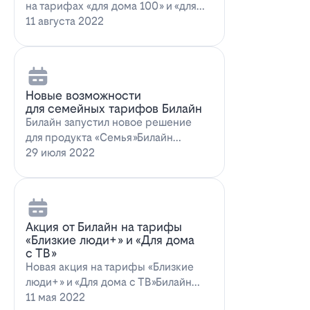
на тарифах «для дома 100» и «для
дома 100 с…
11 августа 2022
Новые возможности
для семейных тарифов Билайн
Билайн запустил новое решение
для продукта «Семья»Билайн
объявил о запуске новых возможн…
29 июля 2022
Акция от Билайн на тарифы
«Близкие люди+» и «Для дома
с ТВ»
Новая акция на тарифы «Близкие
люди+» и «Для дома с ТВ»Билайн
предлагает выг…
11 мая 2022