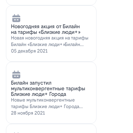
Новогодняя акция от Билайн
на тарифы «Близкие люди+»
Новая новогодняя акция на тарифы
Билайн «Близкие люди+»Билайн
предлагает новогоднее пред…
05 декабря 2021
Билайн запустил
мультиконвергентные тарифы
Близкие люди+ Города
Новые мультиконвергентные
тарифы Близкие люди+ Города
от БилайнОператор Билайн радует
28 ноября 2021
новых и действ…