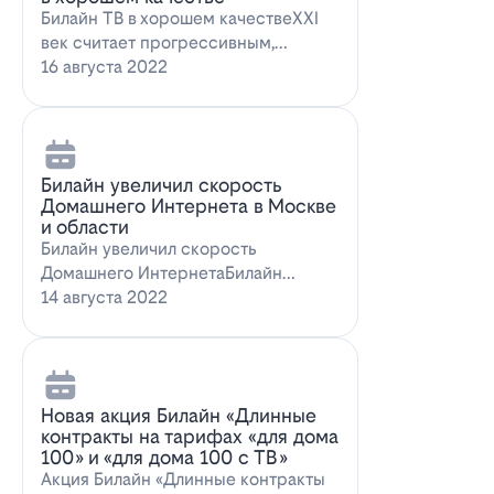
Билайн ТВ в хорошем качествеXXI
век считает прогрессивным,
большинство технологий доступны
16 августа 2022
всем поль…
Билайн увеличил скорость
Домашнего Интернета в Москве
и области
Билайн увеличил скорость
Домашнего ИнтернетаБилайн
увеличил скорость Домашнего
14 августа 2022
Интернета. За последн…
Новая акция Билайн «Длинные
контракты на тарифах «для дома
100» и «для дома 100 с ТВ»
Акция Билайн «Длинные контракты