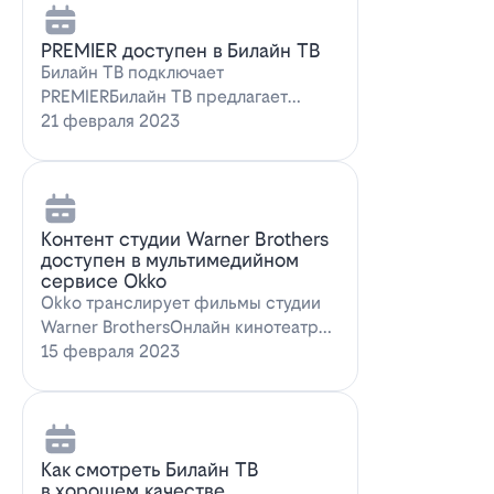
PREMIER доступен в Билайн ТВ
Билайн ТВ подключает
PREMIERБилайн ТВ предлагает
подписку на PREMIER. Всем
21 февраля 2023
абонентам, подключившим о…
Контент студии Warner Brothers
доступен в мультимедийном
сервисе Okko
Okko транслирует фильмы студии
Warner BrothersОнлайн кинотеатр
Okko пополнил коллекцию лучшими
15 февраля 2023
голли…
Как смотреть Билайн ТВ
в хорошем качестве