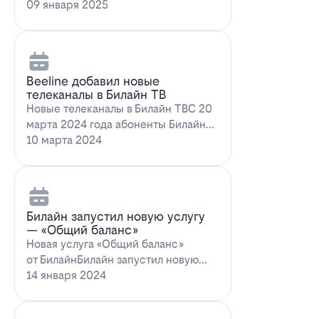
запускает новое выгодное
09 января 2025
предложение для…
Beeline добавил новые
телеканалы в Билайн ТВ
Новые телеканалы в Билайн ТВС 20
марта 2024 года абоненты Билайн
ТВ получат возможность
10 марта 2024
наслаждаться…
Билайн запустил новую услугу
— «Общий баланс»
Новая услуга «Общий баланс»
от БилайнБилайн запустил новую
услугу – "Общий баланс"…
14 января 2024