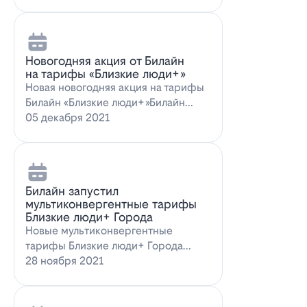
Новогодняя акция от Билайн
на тарифы «Близкие люди+»
Новая новогодняя акция на тарифы
Билайн «Близкие люди+»Билайн
предлагает новогоднее пред…
05 декабря 2021
Билайн запустил
мультиконвергентные тарифы
Близкие люди+ Города
Новые мультиконвергентные
тарифы Близкие люди+ Города
от БилайнОператор Билайн радует
28 ноября 2021
новых и действ…