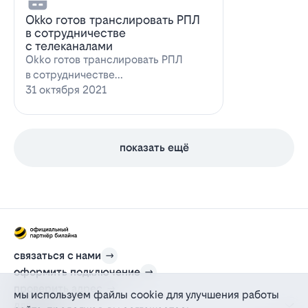
Оkko готов транслировать РПЛ
в сотрудничестве
с телеканалами
Оkko готов транслировать РПЛ
в сотрудничестве
с каналамиВидеосервис Okko
31 октября 2021
заявил о готовности приступ…
показать ещё
связаться с нами
оформить подключение
проверить адрес
мы используем файлы cookie для улучшения работы
для дома