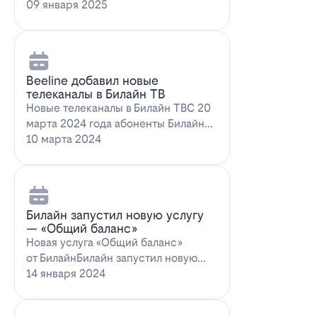
запускает новое выгодное
09 января 2025
предложение для…
Beeline добавил новые
телеканалы в Билайн ТВ
Новые телеканалы в Билайн ТВС 20
марта 2024 года абоненты Билайн
ТВ получат возможность
10 марта 2024
наслаждаться…
Билайн запустил новую услугу
— «Общий баланс»
Новая услуга «Общий баланс»
от БилайнБилайн запустил новую
услугу – "Общий баланс"…
14 января 2024