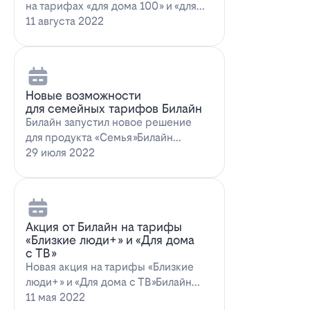
на тарифах «для дома 100» и «для
дома 100 с…
11 августа 2022
Новые возможности
для семейных тарифов Билайн
Билайн запустил новое решение
для продукта «Семья»Билайн
объявил о запуске новых возможн…
29 июля 2022
Акция от Билайн на тарифы
«Близкие люди+» и «Для дома
с ТВ»
Новая акция на тарифы «Близкие
люди+» и «Для дома с ТВ»Билайн
предлагает выг…
11 мая 2022