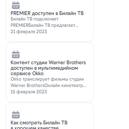
PREMIER доступен в Билайн ТВ
Билайн ТВ подключает
PREMIERБилайн ТВ предлагает
подписку на PREMIER. Всем
21 февраля 2023
абонентам, подключившим о…
Контент студии Warner Brothers
доступен в мультимедийном
сервисе Okko
Okko транслирует фильмы студии
Warner BrothersОнлайн кинотеатр
Okko пополнил коллекцию лучшими
15 февраля 2023
голли…
Как смотреть Билайн ТВ
в хорошем качестве