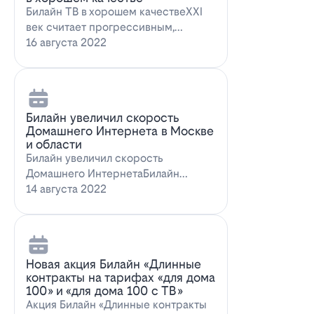
Билайн ТВ в хорошем качествеXXI
век считает прогрессивным,
большинство технологий доступны
16 августа 2022
всем поль…
Билайн увеличил скорость
Домашнего Интернета в Москве
и области
Билайн увеличил скорость
Домашнего ИнтернетаБилайн
увеличил скорость Домашнего
14 августа 2022
Интернета. За последн…
Новая акция Билайн «Длинные
контракты на тарифах «для дома
100» и «для дома 100 с ТВ»
Акция Билайн «Длинные контракты