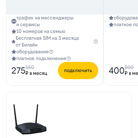
трафик на мессенджеры
оборудова
и сервисы
платное п
10 номеров на семью
Бесплатная SIM на 3 месяца
от Билайн
оборудование
платное подключение
550
800
275
400
подключить
₽ в месяц
₽ в м