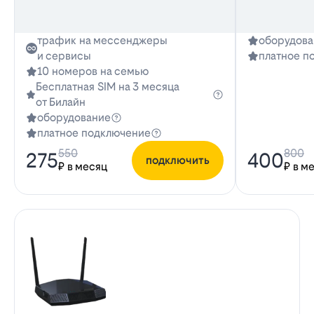
трафик на мессенджеры
оборудова
и сервисы
платное п
10 номеров на семью
Бесплатная SIM на 3 месяца
от Билайн
оборудование
платное подключение
550
800
275
400
подключить
₽ в месяц
₽ в м