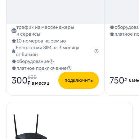
трафик на мессенджеры
оборудова
и сервисы
платное п
10 номеров на семью
Бесплатная SIM на 3 месяца
от Билайн
оборудование
платное подключение
600
300
750
подключить
₽ в ме
₽ в месяц