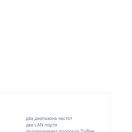
два диапазона частот
два LAN порта
поддерживает протокол ZigBee