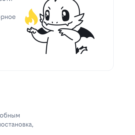
орное
удобным
иостановка,