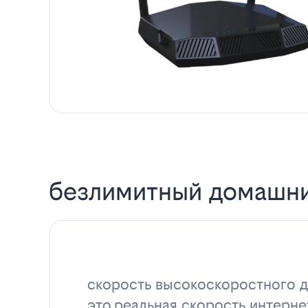
безлимитный домашни
скорость высокоскоростного д
это реальная скорость интерне