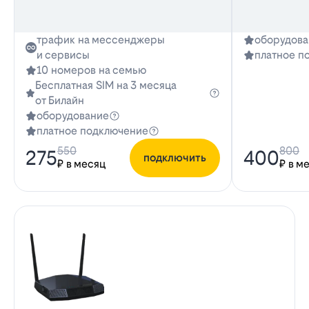
трафик на мессенджеры
оборудова
и сервисы
платное п
10 номеров на семью
Бесплатная SIM на 3 месяца
от Билайн
оборудование
платное подключение
550
800
275
400
подключить
₽ в месяц
₽ в м