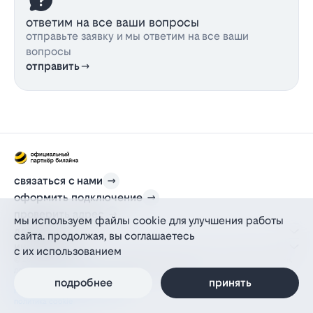
ответим на все ваши вопросы
отправьте заявку и мы ответим на все ваши
вопросы
отправить
связаться с нами
оформить подключение
проверить адрес
мы используем файлы cookie для улучшения работы
для дома
сайта. продолжая, вы соглашаетесь
информация
с их использованием
© 2012-2026 l-beeline.ru — официальный сайт партнера провайдера билайн,
действующий на основании агентского договора
подробнее
принять
политика персональных данных
политика конфиденциальности
политика cookie