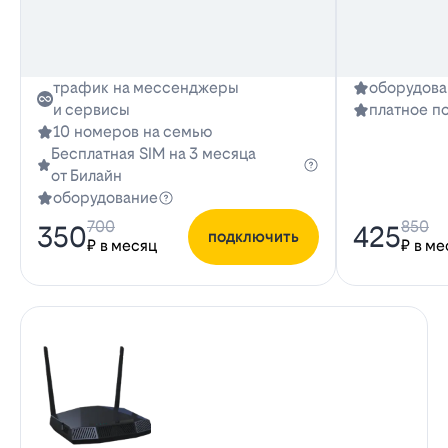
трафик на мессенджеры
оборудова
и сервисы
платное п
10 номеров на семью
Бесплатная SIM на 3 месяца
от Билайн
оборудование
700
850
350
425
подключить
₽ в месяц
₽ в ме