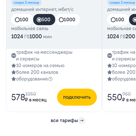
скидка 2 месяца
скидка 2 месяца
домашний интернет, мбит/с
домашний ин
100
500
1000
100
мобильная связь
мобильная с
1024
1000
1024
200
Гб
мин
Гб
трафик на мессенджеры
трафик н
и сервисы
и сервисы
10 номеров на семью
10 номеро
более 200 каналов
более 200
оборудование
оборудова
1050
950
578
550
подключить
₽ в месяц
₽ в м
все тарифы