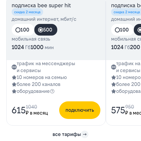
подписка bee super hit
подписка be
скидка 2 месяца
скидка 2 месяца
домашний интернет, мбит/с
домашний ин
100
500
100
мобильная связь
мобильная с
1024
1000
1024
200
Гб
мин
Гб
трафик на мессенджеры
трафик н
и сервисы
и сервисы
10 номеров на семью
10 номеро
более 200 каналов
более 200
оборудование
оборудова
1040
950
615
575
подключить
₽ в месяц
₽ в ме
все тарифы