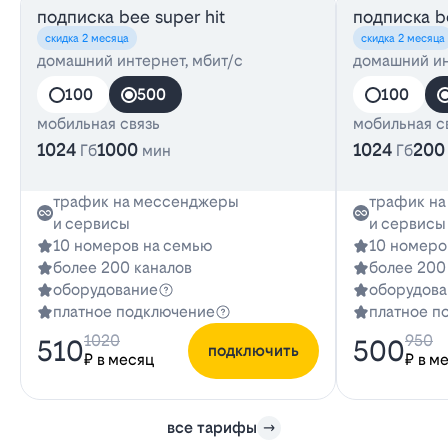
подписка bee super hit
подписка be
скидка 2 месяца
скидка 2 месяца
домашний интернет, мбит/с
домашний ин
100
500
100
мобильная связь
мобильная с
1024
1000
1024
200
Гб
мин
Гб
трафик на мессенджеры
трафик н
и сервисы
и сервисы
10 номеров на семью
10 номеро
более 200 каналов
более 200
оборудование
оборудова
платное подключение
платное п
1020
950
510
500
подключить
₽ в месяц
₽ в м
все тарифы