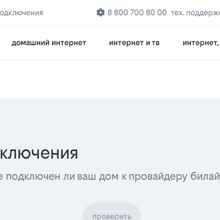
подключения
8 800 700 80 00
тех. поддерж
домашний интернет
интернет и тв
интернет, 
дключения
е подключен ли ваш дом к провайдеру била
проверить