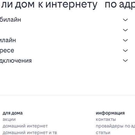
ли дом к интернету по ад
 билайн
е
илайн
дресе
одключения
для дома
информация
акции
контакты
домашний интернет
провайдеры по а
домашний интернет и тв
статьи