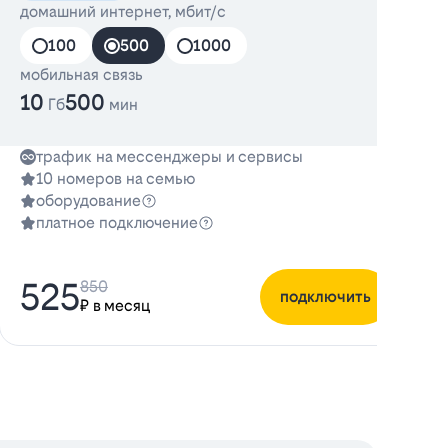
домашний интернет, мбит/с
100
500
1000
мобильная связь
10
500
Гб
мин
трафик на мессенджеры и сервисы
10 номеров на семью
оборудование
платное подключение
525
850
подключить
₽ в месяц