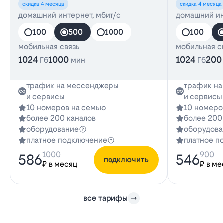
скидка 4 месяца
скидка 4 месяца
домашний интернет, мбит/с
домашний ин
100
500
1000
100
мобильная связь
мобильная с
1024
1000
1024
200
Гб
мин
Гб
трафик на мессенджеры
трафик н
и сервисы
и сервисы
10 номеров на семью
10 номеро
более 200 каналов
более 200
оборудование
оборудова
платное подключение
платное п
1000
900
586
546
подключить
₽ в месяц
₽ в ме
все тарифы