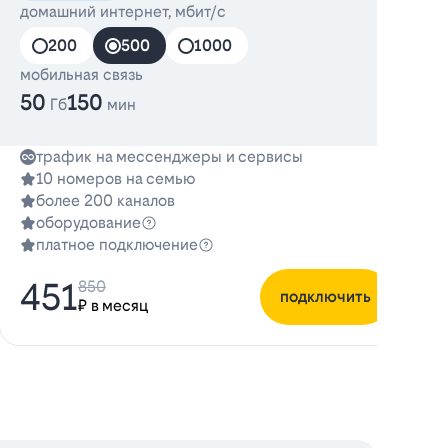
домашний интернет, мбит/с
д
200
500
1000
мобильная связь
м
50
150
3
Гб
мин
трафик на мессенджеры и сервисы
10 номеров на семью
более 200 каналов
оборудование
платное подключение
451
850
подключить
₽ в месяц