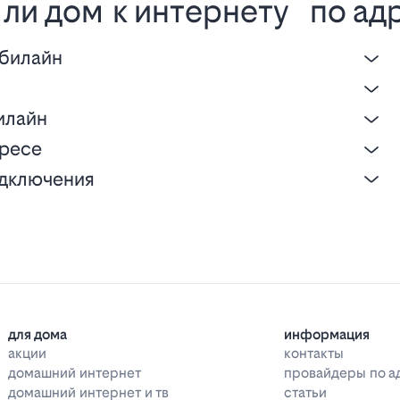
ли дом к интернету по ад
 билайн
е
илайн
дресе
одключения
для дома
информация
акции
контакты
домашний интернет
провайдеры по а
домашний интернет и тв
статьи