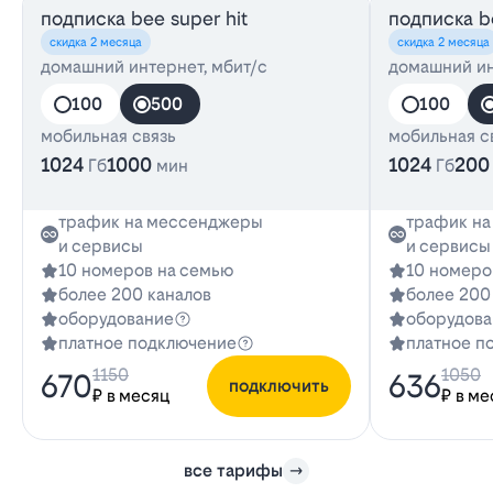
подписка bee super hit
подписка be
скидка 2 месяца
скидка 2 месяца
домашний интернет, мбит/с
домашний ин
100
500
100
мобильная связь
мобильная с
1024
1000
1024
200
Гб
мин
Гб
трафик на мессенджеры
трафик н
и сервисы
и сервисы
10 номеров на семью
10 номеро
более 200 каналов
более 200
оборудование
оборудова
платное подключение
платное п
1150
1050
670
636
подключить
₽ в месяц
₽ в ме
все тарифы