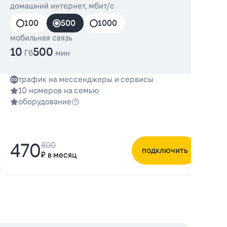
домашний интернет, мбит/с
100
500
1000
мобильная связь
10
500
Гб
мин
трафик на мессенджеры и сервисы
10 номеров на семью
оборудование
470
800
подключить
₽ в месяц