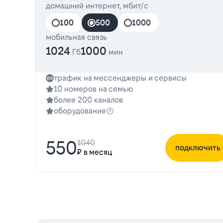
домашний интернет, мбит/с
100
500
1000
мобильная связь
1024
1000
Гб
мин
трафик на мессенджеры и сервисы
10 номеров на семью
более 200 каналов
оборудование
550
1040
подключить
₽ в месяц