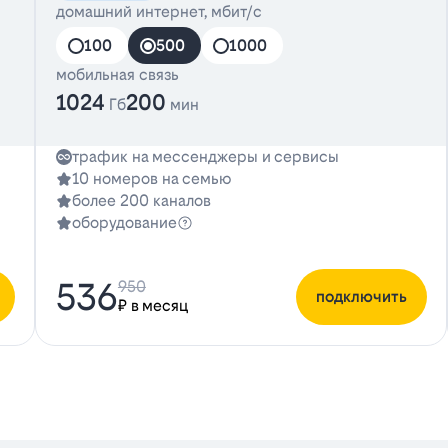
домашний интернет, мбит/с
100
500
1000
мобильная связь
1024
200
Гб
мин
трафик на мессенджеры и сервисы
10 номеров на семью
более 200 каналов
оборудование
536
950
подключить
₽ в месяц