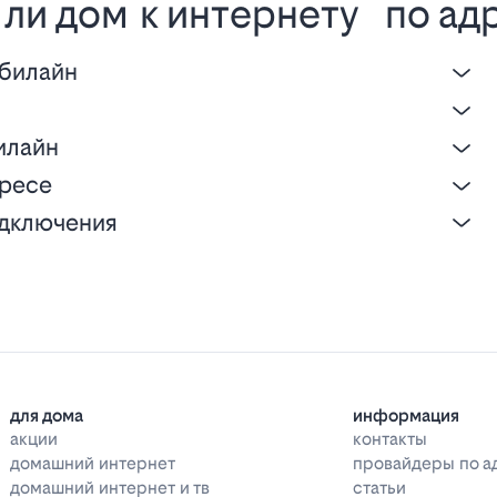
ли дом к интернету по ад
 билайн
е
илайн
дресе
одключения
для дома
информация
акции
контакты
домашний интернет
провайдеры по а
домашний интернет и тв
статьи