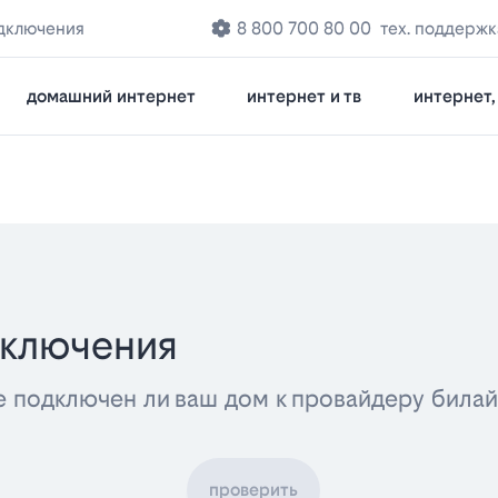
дключения
8 800 700 80 00
тех. поддержк
домашний интернет
интернет и тв
интернет, 
дключения
е подключен ли ваш дом к провайдеру била
проверить